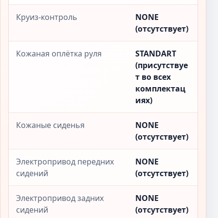
Круиз-контроль
NONE
(отсутствует)
Кожаная оплётка руля
STANDART
(присутствуе
т во всех
комплектац
иях)
Кожаные сиденья
NONE
(отсутствует)
Электропривод передних
NONE
сидений
(отсутствует)
Электропривод задних
NONE
сидений
(отсутствует)