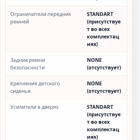
Ограничители передних
STANDART
ремней
(присутствуе
т во всех
комплектац
иях)
Задние ремни
NONE
безопасности
(отсутствует)
Крепления детского
NONE
сиденья
(отсутствует)
Усилители в дверях
STANDART
(присутствуе
т во всех
комплектац
иях)