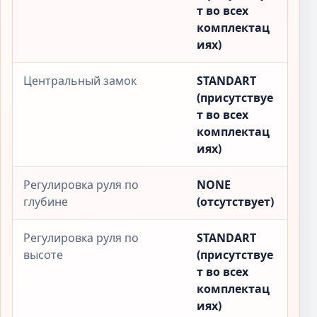
т во всех
комплектац
иях)
Центральный замок
STANDART
(присутствуе
т во всех
комплектац
иях)
Регулировка руля по
NONE
глубине
(отсутствует)
Регулировка руля по
STANDART
высоте
(присутствуе
т во всех
комплектац
иях)