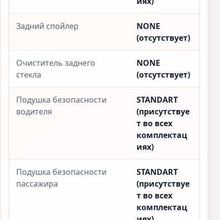
иях)
Задний спойлер
NONE
(отсутствует)
Очиститель заднего
NONE
стекла
(отсутствует)
Подушка безопасности
STANDART
водителя
(присутствуе
т во всех
комплектац
иях)
Подушка безопасности
STANDART
пассажира
(присутствуе
т во всех
комплектац
иях)