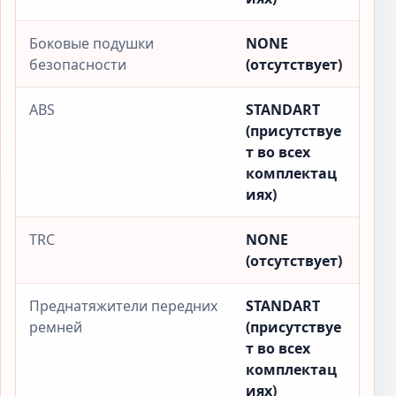
Боковые подушки
NONE
безопасности
(отсутствует)
ABS
STANDART
(присутствуе
т во всех
комплектац
иях)
TRC
NONE
(отсутствует)
Преднатяжители передних
STANDART
ремней
(присутствуе
т во всех
комплектац
иях)