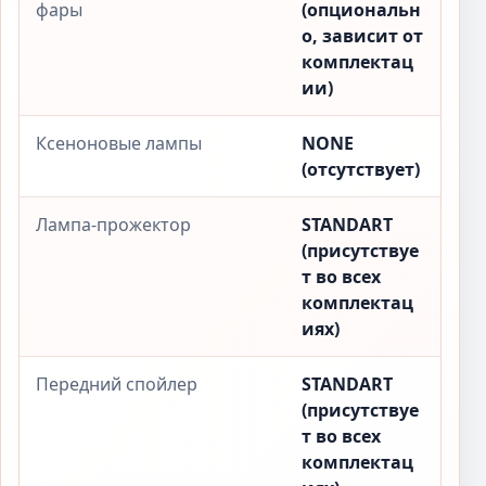
фары
(опциональн
о, зависит от
комплектац
ии)
Ксеноновые лампы
NONE
(отсутствует)
Лампа-прожектор
STANDART
(присутствуе
т во всех
комплектац
иях)
Передний спойлер
STANDART
(присутствуе
т во всех
комплектац