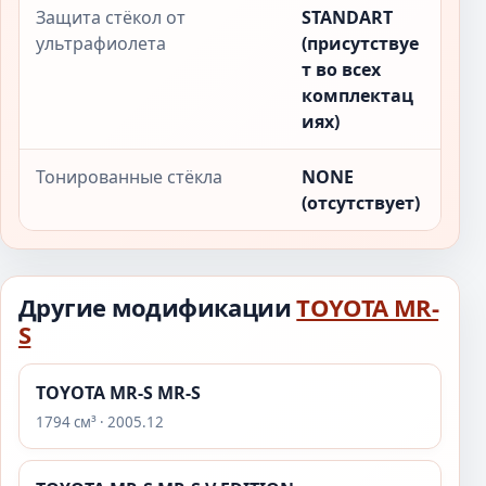
Защита стёкол от
STANDART
ультрафиолета
(присутствуе
т во всех
комплектац
иях)
Тонированные стёкла
NONE
(отсутствует)
Другие модификации
TOYOTA MR-
S
TOYOTA MR-S MR-S
1794 см³ · 2005.12