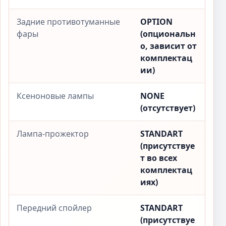
Задние противотуманные
OPTION
фары
(опциональн
о, зависит от
комплектац
ии)
Ксеноновые лампы
NONE
(отсутствует)
Лампа-прожектор
STANDART
(присутствуе
т во всех
комплектац
иях)
Передний спойлер
STANDART
(присутствуе