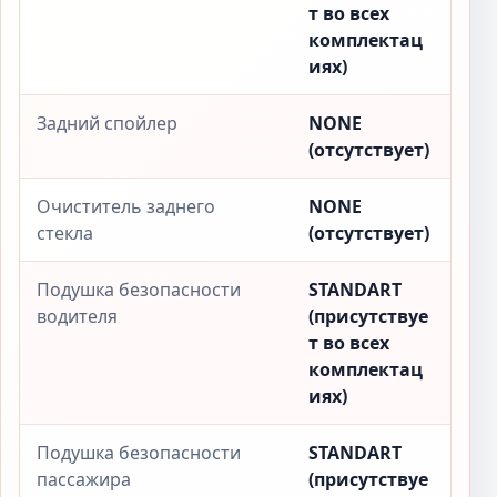
т во всех
комплектац
иях)
Задний спойлер
NONE
(отсутствует)
Очиститель заднего
NONE
стекла
(отсутствует)
Подушка безопасности
STANDART
водителя
(присутствуе
т во всех
комплектац
иях)
Подушка безопасности
STANDART
пассажира
(присутствуе