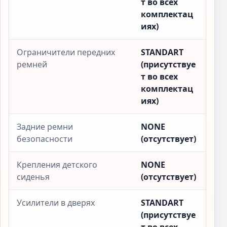
т во всех
комплектац
иях)
Ограничители передних
STANDART
ремней
(присутствуе
т во всех
комплектац
иях)
Задние ремни
NONE
безопасности
(отсутствует)
Крепления детского
NONE
сиденья
(отсутствует)
Усилители в дверях
STANDART
(присутствуе