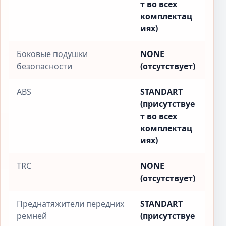
т во всех
комплектац
иях)
Боковые подушки
NONE
безопасности
(отсутствует)
ABS
STANDART
(присутствуе
т во всех
комплектац
иях)
TRC
NONE
(отсутствует)
Преднатяжители передних
STANDART
ремней
(присутствуе