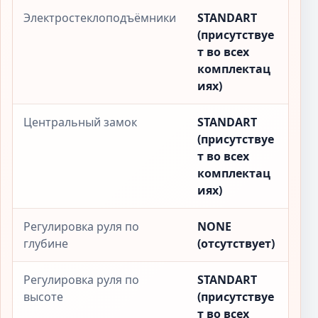
Электростеклоподъёмники
STANDART
(присутствуе
т во всех
комплектац
иях)
Центральный замок
STANDART
(присутствуе
т во всех
комплектац
иях)
Регулировка руля по
NONE
глубине
(отсутствует)
Регулировка руля по
STANDART
высоте
(присутствуе
т во всех