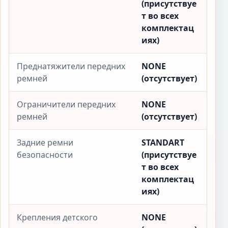
(присутствуе
т во всех
комплектац
иях)
Преднатяжители передних
NONE
ремней
(отсутствует)
Ограничители передних
NONE
ремней
(отсутствует)
Задние ремни
STANDART
безопасности
(присутствуе
т во всех
комплектац
иях)
Крепления детского
NONE