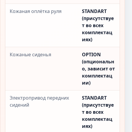
Кожаная оплётка руля
STANDART
(присутствуе
т во всех
комплектац
иях)
Кожаные сиденья
OPTION
(опциональн
о, зависит от
комплектац
ии)
Электропривод передних
STANDART
сидений
(присутствуе
т во всех
комплектац
иях)