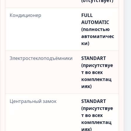
(отсутствует)
Кондиционер
FULL
AUTOMATIC
(полностью
автоматичес
ки)
Электростеклоподъёмники
STANDART
(присутствуе
т во всех
комплектац
иях)
Центральный замок
STANDART
(присутствуе
т во всех
комплектац
иях)