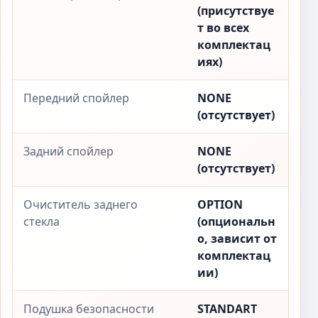
(присутствуе
т во всех
комплектац
иях)
Передний спойлер
NONE
(отсутствует)
Задний спойлер
NONE
(отсутствует)
Очиститель заднего
OPTION
стекла
(опциональн
о, зависит от
комплектац
ии)
Подушка безопасности
STANDART