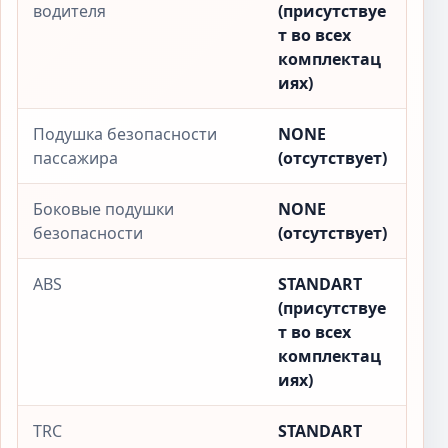
водителя
(присутствуе
т во всех
комплектац
иях)
Подушка безопасности
NONE
пассажира
(отсутствует)
Боковые подушки
NONE
безопасности
(отсутствует)
ABS
STANDART
(присутствуе
т во всех
комплектац
иях)
TRC
STANDART