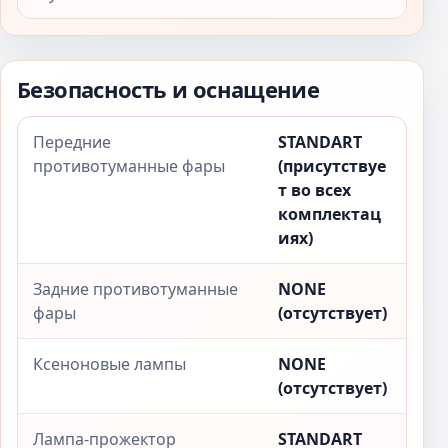
Безопасность и оснащение
Передние
STANDART
противотуманные фары
(присутствуе
т во всех
комплектац
иях)
Задние противотуманные
NONE
фары
(отсутствует)
Ксеноновые лампы
NONE
(отсутствует)
Лампа-прожектор
STANDART