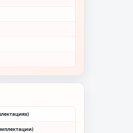
плектациях)
омплектации)