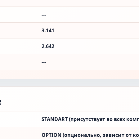
---
3.141
2.642
---
е
STANDART (присутствует во всех ком
OPTION (опционально, зависит от к