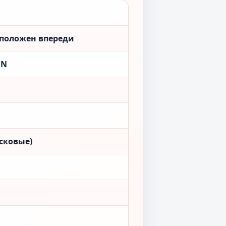
сположен впереди
ON
сковые)