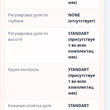
иях)
Регулировка руля по
NONE
глубине
(отсутствует)
Регулировка руля по
STANDART
высоте
(присутствуе
т во всех
комплектац
иях)
Круиз-контроль
STANDART
(присутствуе
т во всех
комплектац
иях)
Кожаная оплётка руля
STANDART