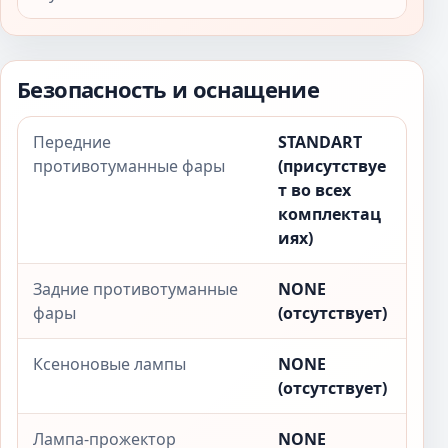
Безопасность и оснащение
Передние
STANDART
противотуманные фары
(присутствуе
т во всех
комплектац
иях)
Задние противотуманные
NONE
фары
(отсутствует)
Ксеноновые лампы
NONE
(отсутствует)
Лампа-прожектор
NONE