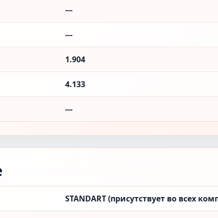
---
---
1.904
4.133
---
е
STANDART (присутствует во всех ком