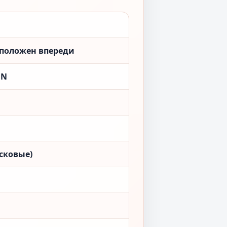
сположен впереди
ON
сковые)