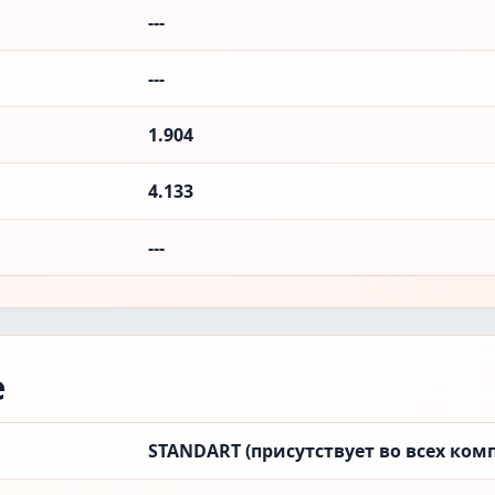
---
---
1.904
4.133
---
е
STANDART (присутствует во всех ком