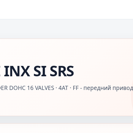
INX SI SRS
ER DOHC 16 VALVES · 4AT · FF - передний привод