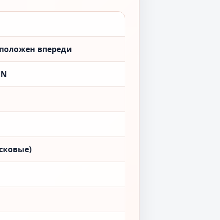
сположен впереди
ON
сковые)