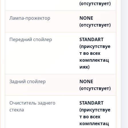
(отсутствует)
Лампа-прожектор
NONE
(отсутствует)
Передний спойлер
STANDART
(присутствуе
т во всех
комплектац
иях)
Задний спойлер
NONE
(отсутствует)
Очиститель заднего
STANDART
стекла
(присутствуе
т во всех
комплектац