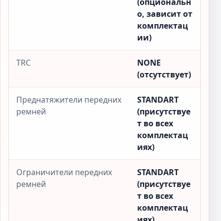
(опциональн
о, зависит от
комплектац
ии)
TRC
NONE
(отсутствует)
Преднатяжители передних
STANDART
ремней
(присутствуе
т во всех
комплектац
иях)
Ограничители передних
STANDART
ремней
(присутствуе
т во всех
комплектац
иях)