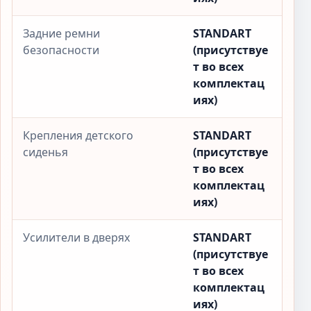
Задние ремни
STANDART
безопасности
(присутствуе
т во всех
комплектац
иях)
Крепления детского
STANDART
сиденья
(присутствуе
т во всех
комплектац
иях)
Усилители в дверях
STANDART
(присутствуе
т во всех
комплектац
иях)