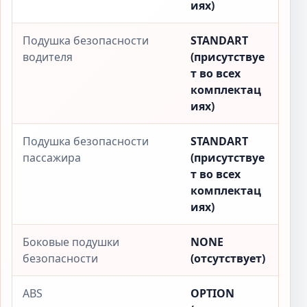
иях)
Подушка безопасности
STANDART
водителя
(присутствуе
т во всех
комплектац
иях)
Подушка безопасности
STANDART
пассажира
(присутствуе
т во всех
комплектац
иях)
Боковые подушки
NONE
безопасности
(отсутствует)
ABS
OPTION