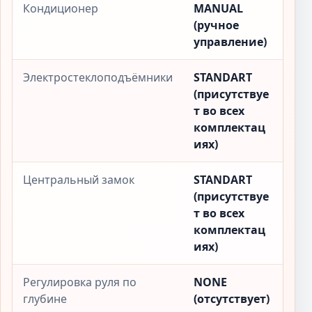
Кондиционер
MANUAL
(ручное
управление)
Электростеклоподъёмники
STANDART
(присутствуе
т во всех
комплектац
иях)
Центральный замок
STANDART
(присутствуе
т во всех
комплектац
иях)
Регулировка руля по
NONE
глубине
(отсутствует)