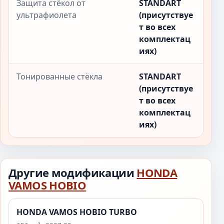
Защита стёкол от
STANDART
ультрафиолета
(присутствуе
т во всех
комплектац
иях)
Тонированные стёкла
STANDART
(присутствуе
т во всех
комплектац
иях)
Другие модификации
HONDA
VAMOS HOBIO
HONDA VAMOS HOBIO TURBO