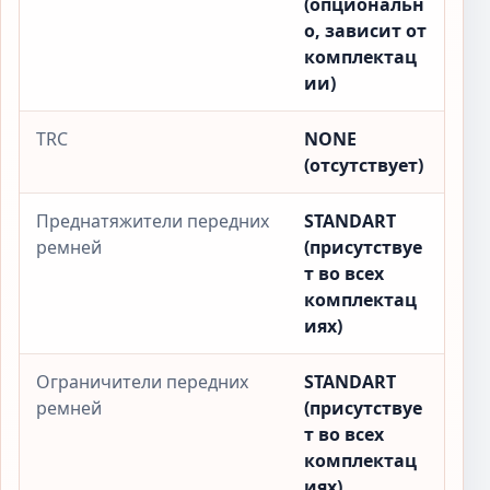
(опциональн
о, зависит от
комплектац
ии)
TRC
NONE
(отсутствует)
Преднатяжители передних
STANDART
ремней
(присутствуе
т во всех
комплектац
иях)
Ограничители передних
STANDART
ремней
(присутствуе
т во всех
комплектац
иях)