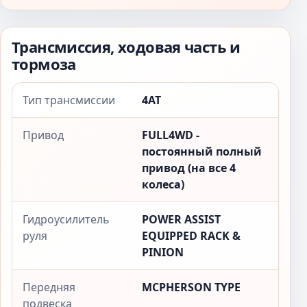
Трансмиссия, ходовая часть и
тормоза
Тип трансмиссии
4AT
Привод
FULL4WD -
постоянный полный
привод (на все 4
колеса)
Гидроусилитель
POWER ASSIST
руля
EQUIPPED RACK &
PINION
Передняя
MCPHERSON TYPE
подвеска