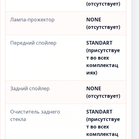
(отсутствует)
Лампа-прожектор
NONE
(отсутствует)
Передний спойлер
STANDART
(присутствуе
т во всех
комплектац
иях)
Задний спойлер
NONE
(отсутствует)
Очиститель заднего
STANDART
стекла
(присутствуе
т во всех
комплектац