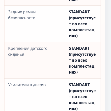
Задние ремни
STANDART
безопасности
(присутствуе
т во всех
комплектац
иях)
Крепления детского
STANDART
сиденья
(присутствуе
т во всех
комплектац
иях)
Усилители в дверях
STANDART
(присутствуе
т во всех
комплектац
иях)