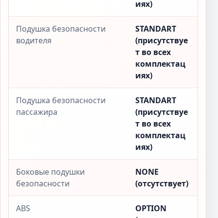
иях)
Подушка безопасности
STANDART
водителя
(присутствуе
т во всех
комплектац
иях)
Подушка безопасности
STANDART
пассажира
(присутствуе
т во всех
комплектац
иях)
Боковые подушки
NONE
безопасности
(отсутствует)
ABS
OPTION