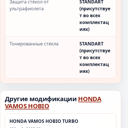
Защита стёкол от
STANDART
ультрафиолета
(присутствуе
т во всех
комплектац
иях)
Тонированные стёкла
STANDART
(присутствуе
т во всех
комплектац
иях)
Другие модификации
HONDA
VAMOS HOBIO
HONDA VAMOS HOBIO TURBO