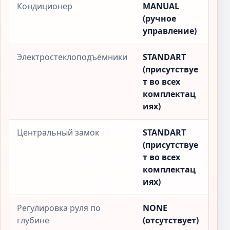
Кондиционер
MANUAL
(ручное
управление)
Электростеклоподъёмники
STANDART
(присутствуе
т во всех
комплектац
иях)
Центральный замок
STANDART
(присутствуе
т во всех
комплектац
иях)
Регулировка руля по
NONE
глубине
(отсутствует)