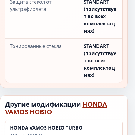
Защита стёкол от
STANDART
ультрафиолета
(присутствуе
т во всех
комплектац
иях)
Тонированные стёкла
STANDART
(присутствуе
т во всех
комплектац
иях)
Другие модификации
HONDA
VAMOS HOBIO
HONDA VAMOS HOBIO TURBO