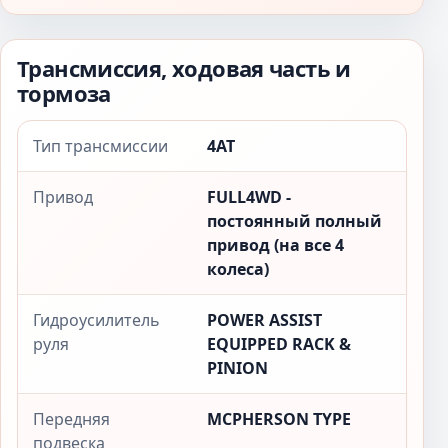
Трансмиссия, ходовая часть и
тормоза
Тип трансмиссии
4AT
Привод
FULL4WD -
постоянный полный
привод (на все 4
колеса)
Гидроусилитель
POWER ASSIST
руля
EQUIPPED RACK &
PINION
Передняя
MCPHERSON TYPE
подвеска