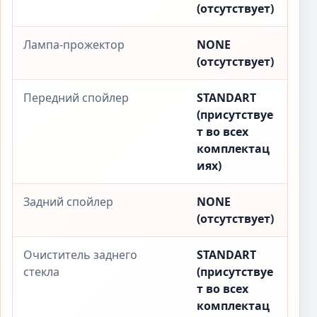
(отсутствует)
Лампа-прожектор
NONE
(отсутствует)
Передний спойлер
STANDART
(присутствуе
т во всех
комплектац
иях)
Задний спойлер
NONE
(отсутствует)
Очиститель заднего
STANDART
стекла
(присутствуе
т во всех
комплектац