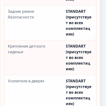
Задние ремни
STANDART
безопасности
(присутствуе
т во всех
комплектац
иях)
Крепления детского
STANDART
сиденья
(присутствуе
т во всех
комплектац
иях)
Усилители в дверях
STANDART
(присутствуе
т во всех
комплектац
иях)