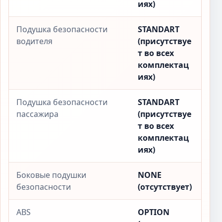
иях)
Подушка безопасности
STANDART
водителя
(присутствуе
т во всех
комплектац
иях)
Подушка безопасности
STANDART
пассажира
(присутствуе
т во всех
комплектац
иях)
Боковые подушки
NONE
безопасности
(отсутствует)
ABS
OPTION