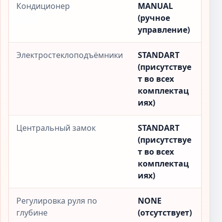
Кондиционер
MANUAL
(ручное
управление)
Электростеклоподъёмники
STANDART
(присутствуе
т во всех
комплектац
иях)
Центральный замок
STANDART
(присутствуе
т во всех
комплектац
иях)
Регулировка руля по
NONE
глубине
(отсутствует)