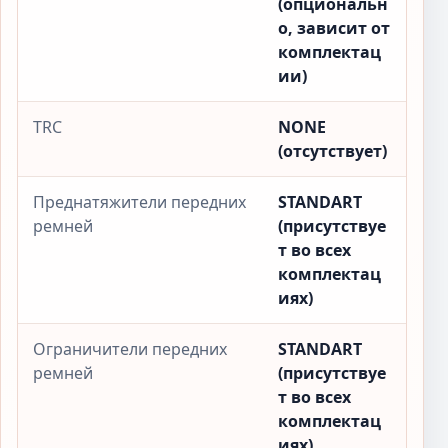
(опциональн
о, зависит от
комплектац
ии)
TRC
NONE
(отсутствует)
Преднатяжители передних
STANDART
ремней
(присутствуе
т во всех
комплектац
иях)
Ограничители передних
STANDART
ремней
(присутствуе
т во всех
комплектац
иях)