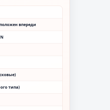
сположен впереди
ON
сковые)
ого типа)