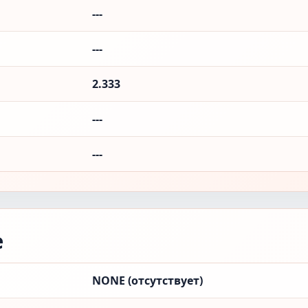
---
---
2.333
---
---
е
NONE (отсутствует)