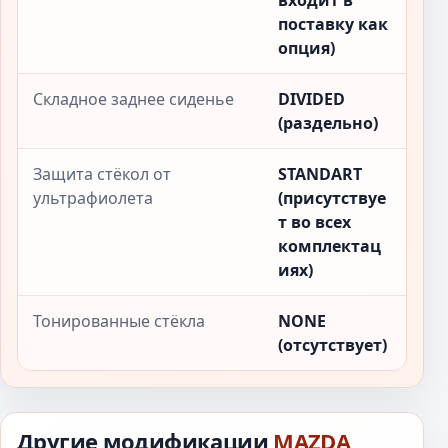
входит в
поставку как
опция)
Складное заднее сиденье
DIVIDED
(раздельно)
Защита стёкол от
STANDART
ультрафиолета
(присутствуе
т во всех
комплектац
иях)
Тонированные стёкла
NONE
(отсутствует)
Другие модификации
MAZDA