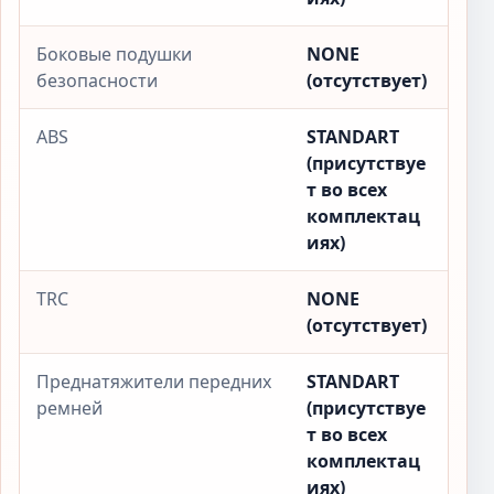
Боковые подушки
NONE
безопасности
(отсутствует)
ABS
STANDART
(присутствуе
т во всех
комплектац
иях)
TRC
NONE
(отсутствует)
Преднатяжители передних
STANDART
ремней
(присутствуе
т во всех
комплектац
иях)