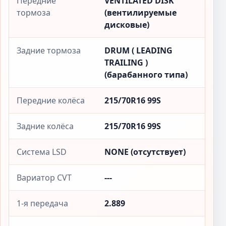
Передние
VENTILATED DISK
тормоза
(вентилируемые
дисковые)
Задние тормоза
DRUM ( LEADING
TRAILING )
(барабанного типа)
Передние колёса
215/70R16 99S
Задние колёса
215/70R16 99S
Система LSD
NONE (отсутствует)
Вариатор CVT
---
1-я передача
2.889