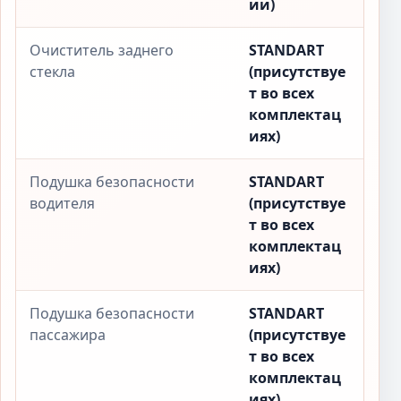
ии)
Очиститель заднего
STANDART
стекла
(присутствуе
т во всех
комплектац
иях)
Подушка безопасности
STANDART
водителя
(присутствуе
т во всех
комплектац
иях)
Подушка безопасности
STANDART
пассажира
(присутствуе
т во всех
комплектац
иях)