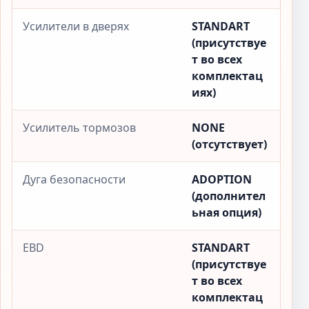
Усилители в дверях
STANDART
(присутствуе
т во всех
комплектац
иях)
Усилитель тормозов
NONE
(отсутствует)
Дуга безопасности
ADOPTION
(дополнител
ьная опция)
EBD
STANDART
(присутствуе
т во всех
комплектац