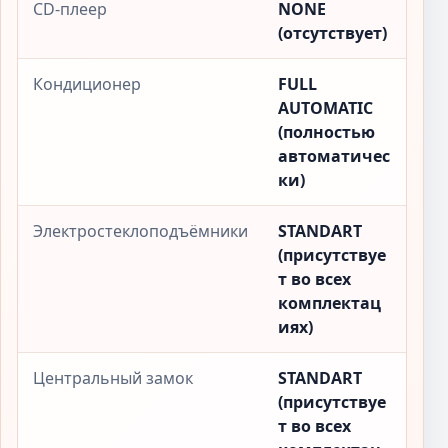
CD-плеер
NONE
(отсутствует)
Кондиционер
FULL
AUTOMATIC
(полностью
автоматичес
ки)
Электростеклоподъёмники
STANDART
(присутствуе
т во всех
комплектац
иях)
Центральный замок
STANDART
(присутствуе
т во всех