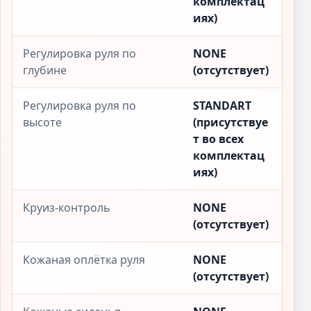
комплектац
иях)
Регулировка руля по
NONE
глубине
(отсутствует)
Регулировка руля по
STANDART
высоте
(присутствуе
т во всех
комплектац
иях)
Круиз-контроль
NONE
(отсутствует)
Кожаная оплётка руля
NONE
(отсутствует)