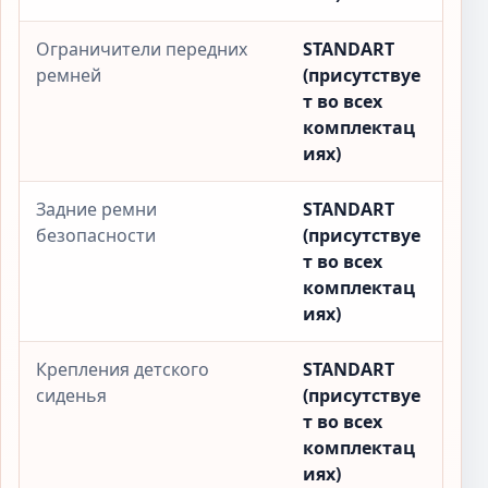
Ограничители передних
STANDART
ремней
(присутствуе
т во всех
комплектац
иях)
Задние ремни
STANDART
безопасности
(присутствуе
т во всех
комплектац
иях)
Крепления детского
STANDART
сиденья
(присутствуе
т во всех
комплектац
иях)