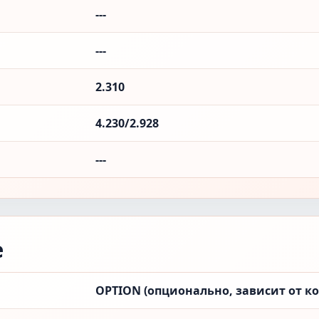
---
---
2.310
4.230/2.928
---
е
OPTION (опционально, зависит от к