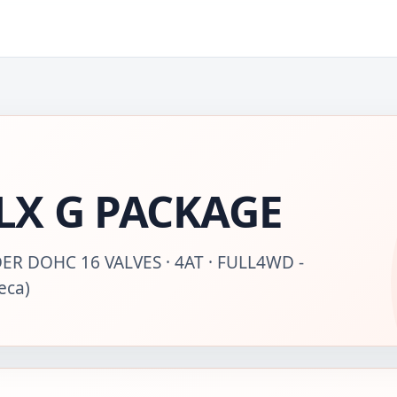
LX G PACKAGE
ER DOHC 16 VALVES · 4AT · FULL4WD -
еса)