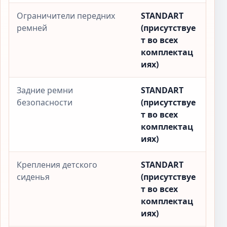
Ограничители передних
STANDART
ремней
(присутствуе
т во всех
комплектац
иях)
Задние ремни
STANDART
безопасности
(присутствуе
т во всех
комплектац
иях)
Крепления детского
STANDART
сиденья
(присутствуе
т во всех
комплектац
иях)