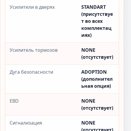
Усилители в дверях
STANDART
(присутствуе
т во всех
комплектац
иях)
Усилитель тормозов
NONE
(отсутствует)
Дуга безопасности
ADOPTION
(дополнител
ьная опция)
EBD
NONE
(отсутствует)
Сигнализация
NONE
(отсутствует)