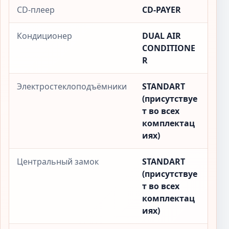
CD-плеер
CD-PAYER
Кондиционер
DUAL AIR
CONDITIONE
R
Электростеклоподъёмники
STANDART
(присутствуе
т во всех
комплектац
иях)
Центральный замок
STANDART
(присутствуе
т во всех
комплектац
иях)