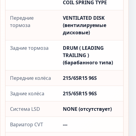
COIL SPRING TYPE
Передние
VENTILATED DISK
тормоза
(вентилируемые
дисковые)
Задние тормоза
DRUM ( LEADING
TRAILING )
(барабанного типа)
Передние колёса
215/65R15 96S
Задние колёса
215/65R15 96S
Система LSD
NONE (отсутствует)
Вариатор CVT
---