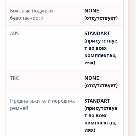
Боковые подушки
NONE
безопасности
(отсутствует)
ABS
STANDART
(присутствуе
т во всех
комплектац
иях)
TRC
NONE
(отсутствует)
Преднатяжители передних
STANDART
ремней
(присутствуе
т во всех
комплектац
иях)