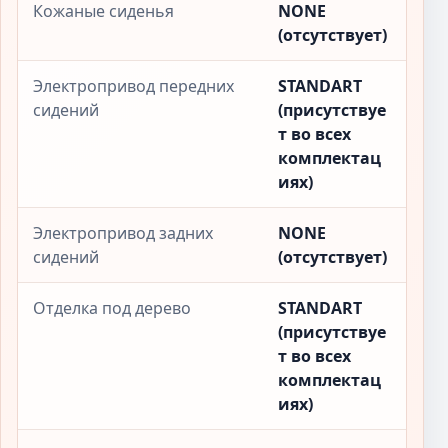
Кожаные сиденья
NONE
(отсутствует)
Электропривод передних
STANDART
сидений
(присутствуе
т во всех
комплектац
иях)
Электропривод задних
NONE
сидений
(отсутствует)
Отделка под дерево
STANDART
(присутствуе
т во всех
комплектац
иях)