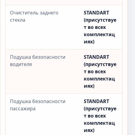
Очиститель заднего
STANDART
стекла
(присутствуе
т во всех
комплектац
иях)
Подушка безопасности
STANDART
водителя
(присутствуе
т во всех
комплектац
иях)
Подушка безопасности
STANDART
пассажира
(присутствуе
т во всех
комплектац
иях)