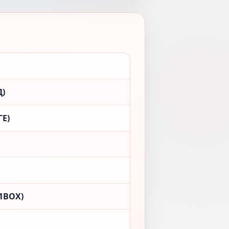
Д)
Е)
1BOX)