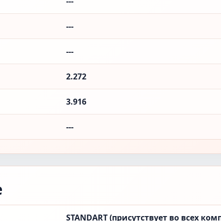
---
---
---
2.272
3.916
---
е
STANDART (присутствует во всех ком