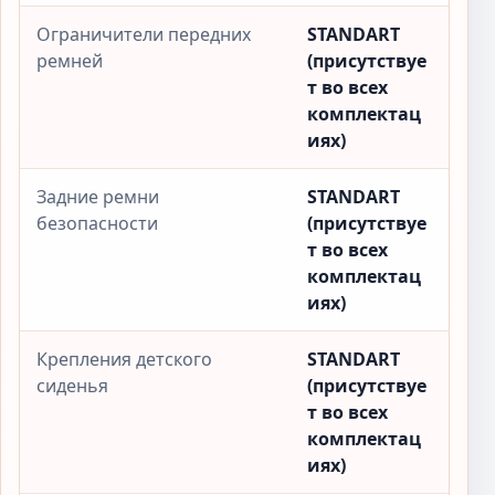
Ограничители передних
STANDART
ремней
(присутствуе
т во всех
комплектац
иях)
Задние ремни
STANDART
безопасности
(присутствуе
т во всех
комплектац
иях)
Крепления детского
STANDART
сиденья
(присутствуе
т во всех
комплектац
иях)