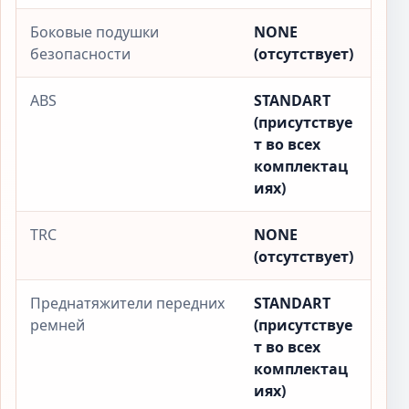
Боковые подушки
NONE
безопасности
(отсутствует)
ABS
STANDART
(присутствуе
т во всех
комплектац
иях)
TRC
NONE
(отсутствует)
Преднатяжители передних
STANDART
ремней
(присутствуе
т во всех
комплектац
иях)