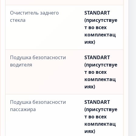
Очиститель заднего
STANDART
стекла
(присутствуе
т во всех
комплектац
иях)
Подушка безопасности
STANDART
водителя
(присутствуе
т во всех
комплектац
иях)
Подушка безопасности
STANDART
пассажира
(присутствуе
т во всех
комплектац
иях)