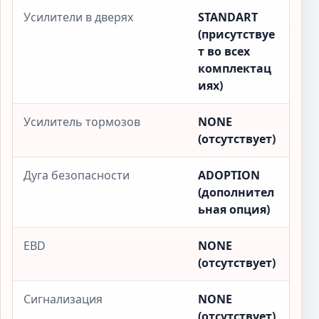
Усилители в дверях
STANDART
(присутствуе
т во всех
комплектац
иях)
Усилитель тормозов
NONE
(отсутствует)
Дуга безопасности
ADOPTION
(дополнител
ьная опция)
EBD
NONE
(отсутствует)
Сигнализация
NONE
(отсутствует)