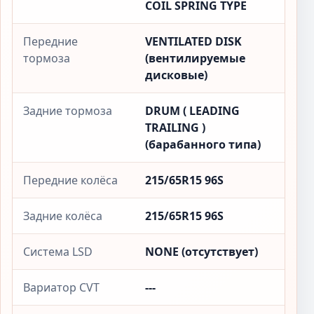
COIL SPRING TYPE
Передние
VENTILATED DISK
тормоза
(вентилируемые
дисковые)
Задние тормоза
DRUM ( LEADING
TRAILING )
(барабанного типа)
Передние колёса
215/65R15 96S
Задние колёса
215/65R15 96S
Система LSD
NONE (отсутствует)
Вариатор CVT
---