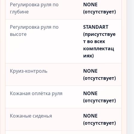
Регулировка руля по
NONE
глубине
(отсутствует)
Регулировка руля по
STANDART
высоте
(присутствуе
т во всех
комплектац
иях)
Круиз-контроль
NONE
(отсутствует)
Кожаная оплётка руля
NONE
(отсутствует)
Кожаные сиденья
NONE
(отсутствует)