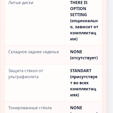
Литые диски
THERE IS
OPTION
SETTING
(опциональн
о, зависит от
комплектац
ии)
Складное заднее сиденье
NONE
(отсутствует)
Защита стёкол от
STANDART
ультрафиолета
(присутствуе
т во всех
комплектац
иях)
Тонированные стёкла
NONE