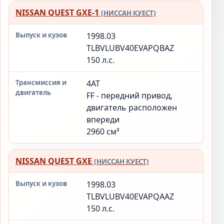
NISSAN QUEST GXE-1
Модификация
Выпуск
Трансмиссия
(НИССАН КУЕСТ)
и кузов
и двигатель
1998.03
TLBVLUBV40EVAPQBAZ
150 л.с.
4AT
FF - передний привод,
двигатель расположен
впереди
2960 см³
NISSAN QUEST GXE
(НИССАН КУЕСТ)
1998.03
TLBVLUBV40EVAPQAAZ
150 л.с.