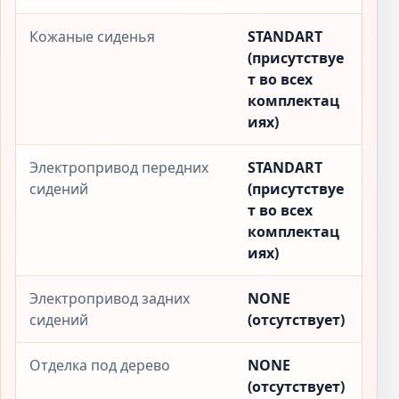
Кожаные сиденья
STANDART
(присутствуе
т во всех
комплектац
иях)
Электропривод передних
STANDART
сидений
(присутствуе
т во всех
комплектац
иях)
Электропривод задних
NONE
сидений
(отсутствует)
Отделка под дерево
NONE
(отсутствует)