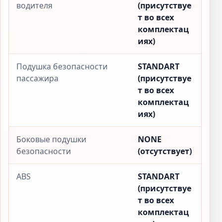
водителя
(присутствуе
т во всех
комплектац
иях)
Подушка безопасности
STANDART
пассажира
(присутствуе
т во всех
комплектац
иях)
Боковые подушки
NONE
безопасности
(отсутствует)
ABS
STANDART
(присутствуе
т во всех
комплектац