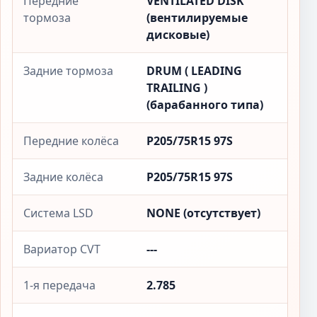
Передние
VENTILATED DISK
тормоза
(вентилируемые
дисковые)
Задние тормоза
DRUM ( LEADING
TRAILING )
(барабанного типа)
Передние колёса
P205/75R15 97S
Задние колёса
P205/75R15 97S
Система LSD
NONE (отсутствует)
Вариатор CVT
---
1-я передача
2.785