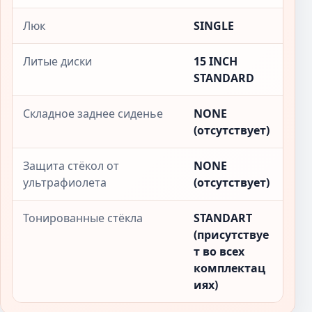
Люк
SINGLE
Литые диски
15 INCH
STANDARD
Складное заднее сиденье
NONE
(отсутствует)
Защита стёкол от
NONE
ультрафиолета
(отсутствует)
Тонированные стёкла
STANDART
(присутствуе
т во всех
комплектац
иях)