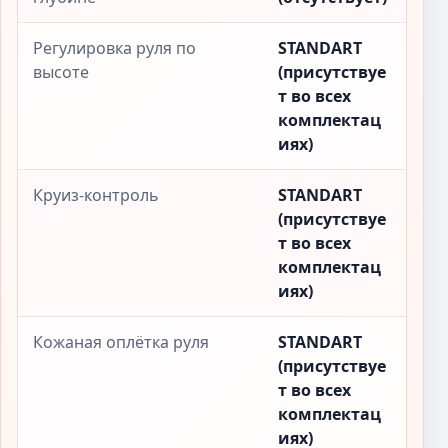
Регулировка руля по
STANDART
высоте
(присутствуе
т во всех
комплектац
иях)
Круиз-контроль
STANDART
(присутствуе
т во всех
комплектац
иях)
Кожаная оплётка руля
STANDART
(присутствуе
т во всех
комплектац
иях)