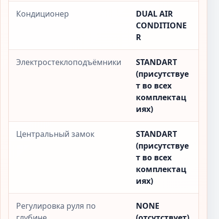
Кондиционер
DUAL AIR
CONDITIONE
R
Электростеклоподъёмники
STANDART
(присутствуе
т во всех
комплектац
иях)
Центральный замок
STANDART
(присутствуе
т во всех
комплектац
иях)
Регулировка руля по
NONE
глубине
(отсутствует)