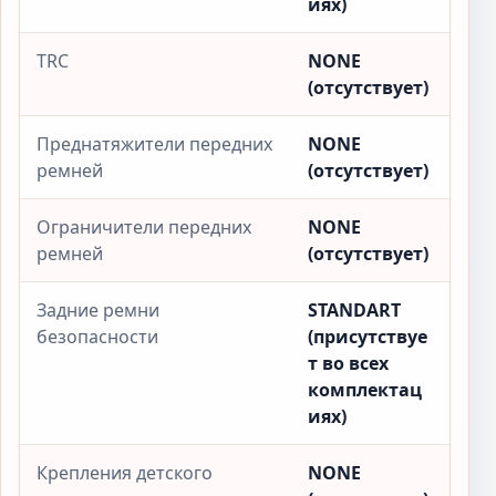
иях)
TRC
NONE
(отсутствует)
Преднатяжители передних
NONE
ремней
(отсутствует)
Ограничители передних
NONE
ремней
(отсутствует)
Задние ремни
STANDART
безопасности
(присутствуе
т во всех
комплектац
иях)
Крепления детского
NONE