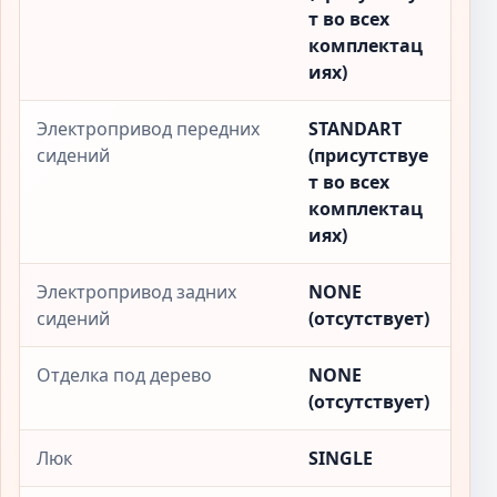
т во всех
комплектац
иях)
Электропривод передних
STANDART
сидений
(присутствуе
т во всех
комплектац
иях)
Электропривод задних
NONE
сидений
(отсутствует)
Отделка под дерево
NONE
(отсутствует)
Люк
SINGLE