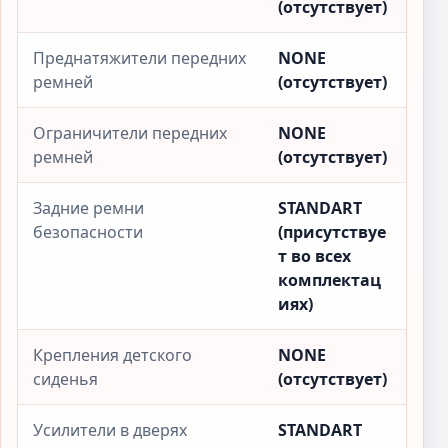
(отсутствует)
Преднатяжители передних
NONE
ремней
(отсутствует)
Ограничители передних
NONE
ремней
(отсутствует)
Задние ремни
STANDART
безопасности
(присутствуе
т во всех
комплектац
иях)
Крепления детского
NONE
сиденья
(отсутствует)
Усилители в дверях
STANDART