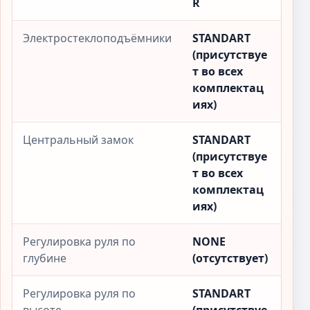
R
Электростеклоподъёмники
STANDART
(присутствуе
т во всех
комплектац
иях)
Центральный замок
STANDART
(присутствуе
т во всех
комплектац
иях)
Регулировка руля по
NONE
глубине
(отсутствует)
Регулировка руля по
STANDART