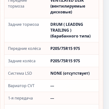
Передние
VENTILATED DISK
тормоза
(вентилируемые
дисковые)
Задние тормоза
DRUM ( LEADING
TRAILING )
(барабанного типа)
Передние колёса
P205/75R15 97S
Задние колёса
P205/75R15 97S
Система LSD
NONE (отсутствует)
Вариатор CVT
---
1-я передача
---