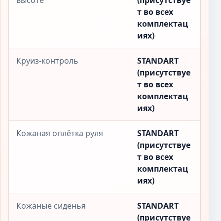
высоте
(присутствуе
т во всех
комплектац
иях)
Круиз-контроль
STANDART
(присутствуе
т во всех
комплектац
иях)
Кожаная оплётка руля
STANDART
(присутствуе
т во всех
комплектац
иях)
Кожаные сиденья
STANDART
(присутствуе