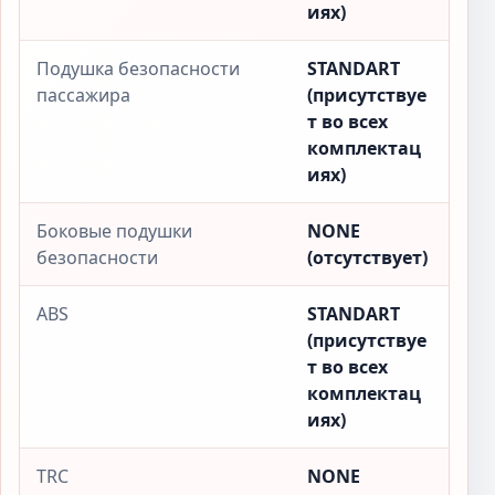
иях)
Подушка безопасности
STANDART
пассажира
(присутствуе
т во всех
комплектац
иях)
Боковые подушки
NONE
безопасности
(отсутствует)
ABS
STANDART
(присутствуе
т во всех
комплектац
иях)
TRC
NONE