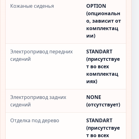
Кожаные сиденья
OPTION
(опциональн
о, зависит от
комплектац
ии)
Электропривод передних
STANDART
сидений
(присутствуе
т во всех
комплектац
иях)
Электропривод задних
NONE
сидений
(отсутствует)
Отделка под дерево
STANDART
(присутствуе
т во всех