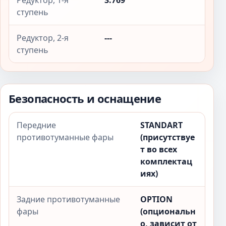
Редуктор, 1-я
3.769
ступень
Редуктор, 2-я
---
ступень
Безопасность и оснащение
Передние
STANDART
противотуманные фары
(присутствуе
т во всех
комплектац
иях)
Задние противотуманные
OPTION
фары
(опциональн
о, зависит от