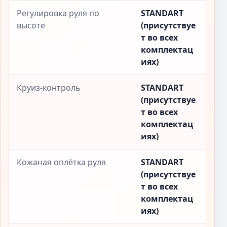
Регулировка руля по
STANDART
высоте
(присутствуе
т во всех
комплектац
иях)
Круиз-контроль
STANDART
(присутствуе
т во всех
комплектац
иях)
Кожаная оплётка руля
STANDART
(присутствуе
т во всех
комплектац
иях)