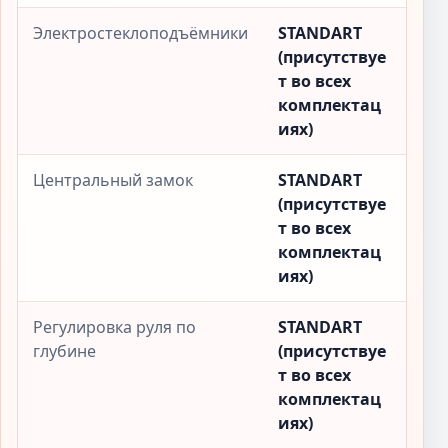
Электростеклоподъёмники
STANDART
(присутствуе
т во всех
комплектац
иях)
Центральный замок
STANDART
(присутствуе
т во всех
комплектац
иях)
Регулировка руля по
STANDART
глубине
(присутствуе
т во всех
комплектац
иях)