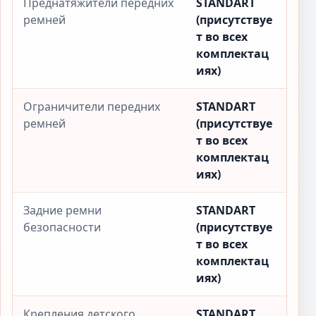
Преднатяжители передних
STANDART
ремней
(присутствуе
т во всех
комплектац
иях)
Ограничители передних
STANDART
ремней
(присутствуе
т во всех
комплектац
иях)
Задние ремни
STANDART
безопасности
(присутствуе
т во всех
комплектац
иях)
Крепления детского
STANDART