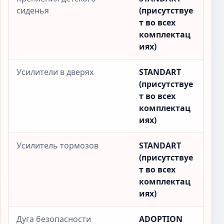
сиденья
(присутствуе
т во всех
комплектац
иях)
Усилители в дверях
STANDART
(присутствуе
т во всех
комплектац
иях)
Усилитель тормозов
STANDART
(присутствуе
т во всех
комплектац
иях)
Дуга безопасности
ADOPTION