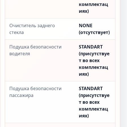
комплектац
иях)
Очиститель заднего
NONE
стекла
(отсутствует)
Подушка безопасности
STANDART
водителя
(присутствуе
т во всех
комплектац
иях)
Подушка безопасности
STANDART
пассажира
(присутствуе
т во всех
комплектац
иях)