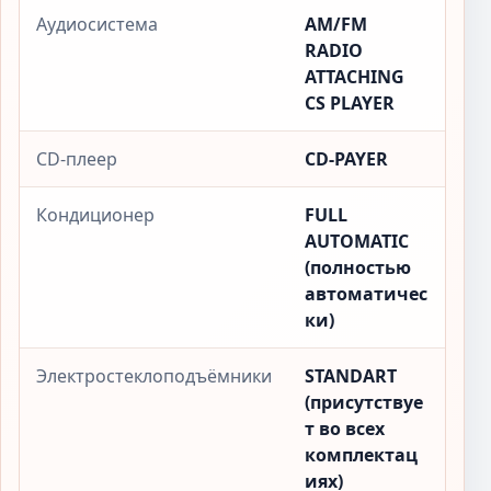
Аудиосистема
AM/FM
RADIO
ATTACHING
CS PLAYER
CD-плеер
CD-PAYER
Кондиционер
FULL
AUTOMATIC
(полностью
автоматичес
ки)
Электростеклоподъёмники
STANDART
(присутствуе
т во всех
комплектац
иях)