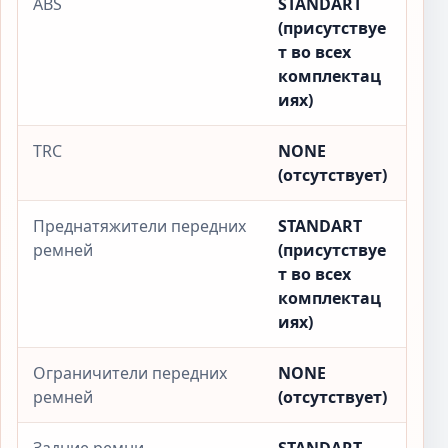
ABS
STANDART
(присутствуе
т во всех
комплектац
иях)
TRC
NONE
(отсутствует)
Преднатяжители передних
STANDART
ремней
(присутствуе
т во всех
комплектац
иях)
Ограничители передних
NONE
ремней
(отсутствует)