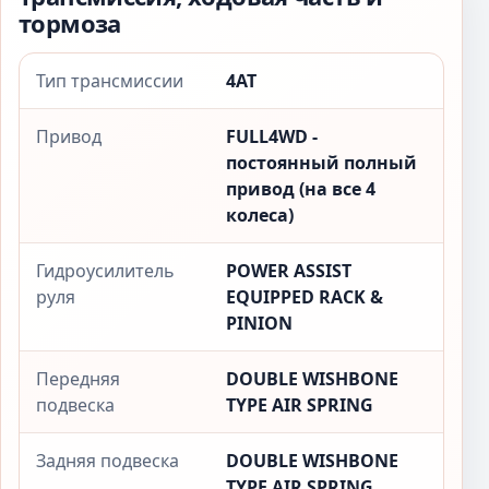
тормоза
Тип трансмиссии
4AT
Привод
FULL4WD -
постоянный полный
привод (на все 4
колеса)
Гидроусилитель
POWER ASSIST
руля
EQUIPPED RACK &
PINION
Передняя
DOUBLE WISHBONE
подвеска
TYPE AIR SPRING
Задняя подвеска
DOUBLE WISHBONE
TYPE AIR SPRING