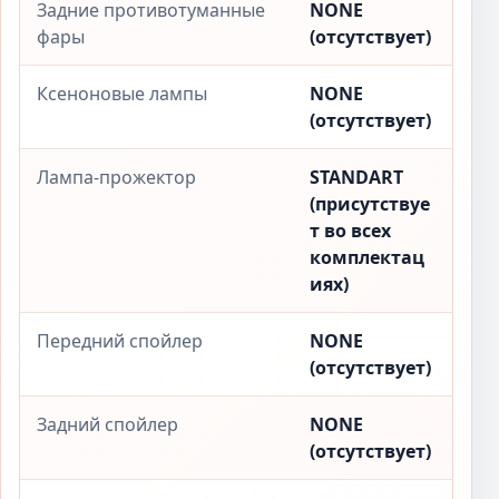
Задние противотуманные
NONE
фары
(отсутствует)
Ксеноновые лампы
NONE
(отсутствует)
Лампа-прожектор
STANDART
(присутствуе
т во всех
комплектац
иях)
Передний спойлер
NONE
(отсутствует)
Задний спойлер
NONE
(отсутствует)