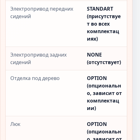
Электропривод передних
STANDART
сидений
(присутствуе
т во всех
комплектац
иях)
Электропривод задних
NONE
сидений
(отсутствует)
Отделка под дерево
OPTION
(опциональн
о, зависит от
комплектац
ии)
Люк
OPTION
(опциональн
о, зависит от