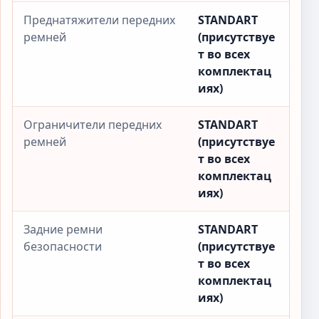
Преднатяжители передних
STANDART
ремней
(присутствуе
т во всех
комплектац
иях)
Ограничители передних
STANDART
ремней
(присутствуе
т во всех
комплектац
иях)
Задние ремни
STANDART
безопасности
(присутствуе
т во всех
комплектац
иях)