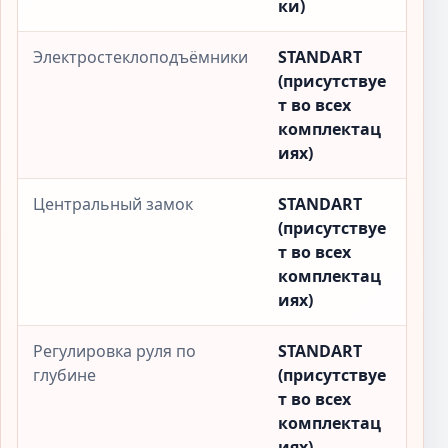
ки)
Электростеклоподъёмники
STANDART
(присутствуе
т во всех
комплектац
иях)
Центральный замок
STANDART
(присутствуе
т во всех
комплектац
иях)
Регулировка руля по
STANDART
глубине
(присутствуе
т во всех
комплектац
иях)