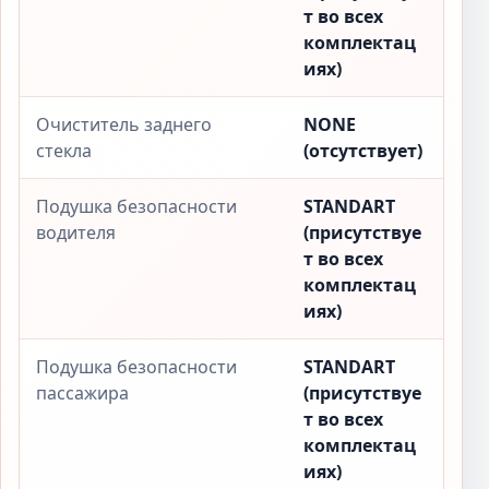
т во всех
комплектац
иях)
Очиститель заднего
NONE
стекла
(отсутствует)
Подушка безопасности
STANDART
водителя
(присутствуе
т во всех
комплектац
иях)
Подушка безопасности
STANDART
пассажира
(присутствуе
т во всех
комплектац
иях)