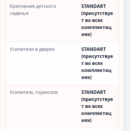
Крепления детского
STANDART
сиденья
(присутствуе
т во всех
комплектац
иях)
Усилители в дверях
STANDART
(присутствуе
т во всех
комплектац
иях)
Усилитель тормозов
STANDART
(присутствуе
т во всех
комплектац
иях)