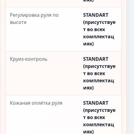
Регулировка руля по
STANDART
высоте
(присутствуе
т во всех
комплектац
иях)
Круиз-контроль
STANDART
(присутствуе
т во всех
комплектац
иях)
Кожаная оплётка руля
STANDART
(присутствуе
т во всех
комплектац
иях)