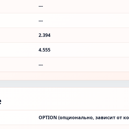
---
---
2.394
4.555
---
е
OPTION (опционально, зависит от к