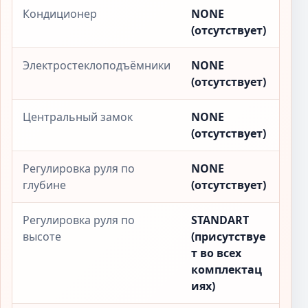
Кондиционер
NONE
(отсутствует)
Электростеклоподъёмники
NONE
(отсутствует)
Центральный замок
NONE
(отсутствует)
Регулировка руля по
NONE
глубине
(отсутствует)
Регулировка руля по
STANDART
высоте
(присутствуе
т во всех
комплектац
иях)