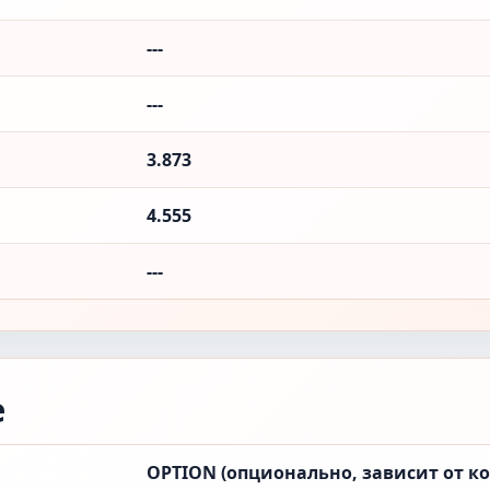
---
---
3.873
4.555
---
е
OPTION (опционально, зависит от к