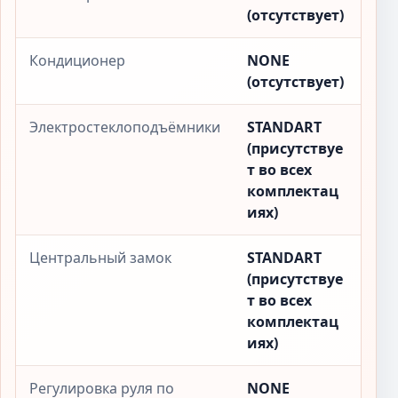
(отсутствует)
Кондиционер
NONE
(отсутствует)
Электростеклоподъёмники
STANDART
(присутствуе
т во всех
комплектац
иях)
Центральный замок
STANDART
(присутствуе
т во всех
комплектац
иях)
Регулировка руля по
NONE