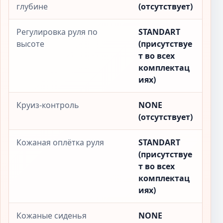
глубине
(отсутствует)
Регулировка руля по
STANDART
высоте
(присутствуе
т во всех
комплектац
иях)
Круиз-контроль
NONE
(отсутствует)
Кожаная оплётка руля
STANDART
(присутствуе
т во всех
комплектац
иях)
Кожаные сиденья
NONE