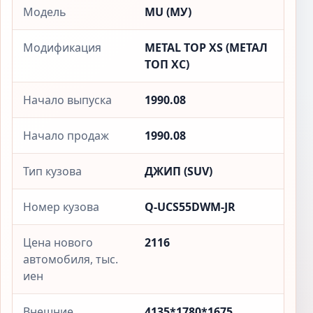
Модель
MU (МУ)
Модификация
METAL TOP XS (МЕТАЛ
ТОП XС)
Начало выпуска
1990.08
Начало продаж
1990.08
Тип кузова
ДЖИП (SUV)
Номер кузова
Q-UCS55DWM-JR
Цена нового
2116
автомобиля, тыс.
иен
Внешние
4135*1780*1675