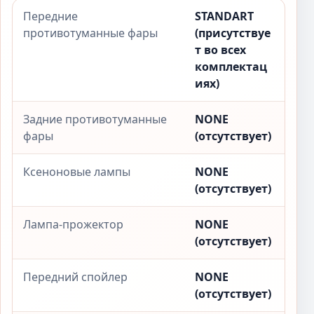
Передние
STANDART
противотуманные фары
(присутствуе
т во всех
комплектац
иях)
Задние противотуманные
NONE
фары
(отсутствует)
Ксеноновые лампы
NONE
(отсутствует)
Лампа-прожектор
NONE
(отсутствует)
Передний спойлер
NONE
(отсутствует)