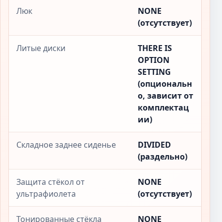
Люк
NONE
(отсутствует)
Литые диски
THERE IS
OPTION
SETTING
(опциональн
о, зависит от
комплектац
ии)
Складное заднее сиденье
DIVIDED
(раздельно)
Защита стёкол от
NONE
ультрафиолета
(отсутствует)
Тонированные стёкла
NONE