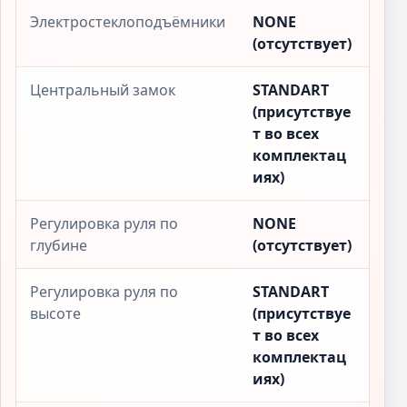
Электростеклоподъёмники
NONE
(отсутствует)
Центральный замок
STANDART
(присутствуе
т во всех
комплектац
иях)
Регулировка руля по
NONE
глубине
(отсутствует)
Регулировка руля по
STANDART
высоте
(присутствуе
т во всех
комплектац
иях)