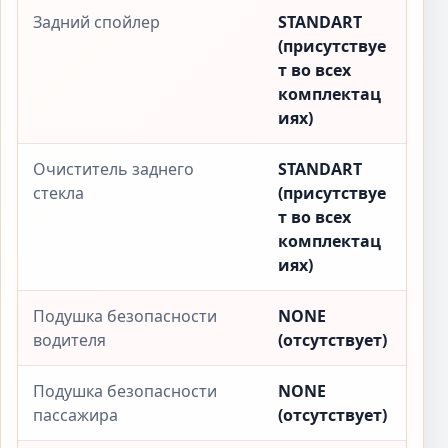
Задний спойлер
STANDART
(присутствуе
т во всех
комплектац
иях)
Очиститель заднего
STANDART
стекла
(присутствуе
т во всех
комплектац
иях)
Подушка безопасности
NONE
водителя
(отсутствует)
Подушка безопасности
NONE
пассажира
(отсутствует)