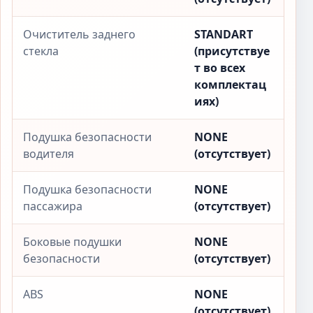
Очиститель заднего
STANDART
стекла
(присутствуе
т во всех
комплектац
иях)
Подушка безопасности
NONE
водителя
(отсутствует)
Подушка безопасности
NONE
пассажира
(отсутствует)
Боковые подушки
NONE
безопасности
(отсутствует)
ABS
NONE
(отсутствует)