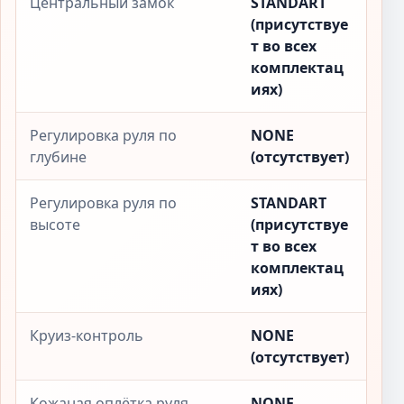
Центральный замок
STANDART
(присутствуе
т во всех
комплектац
иях)
Регулировка руля по
NONE
глубине
(отсутствует)
Регулировка руля по
STANDART
высоте
(присутствуе
т во всех
комплектац
иях)
Круиз-контроль
NONE
(отсутствует)
Кожаная оплётка руля
NONE