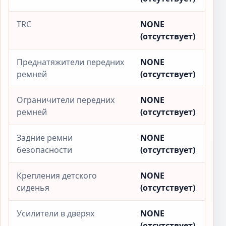
TRC
NONE
(отсутствует)
Преднатяжители передних
NONE
ремней
(отсутствует)
Ограничители передних
NONE
ремней
(отсутствует)
Задние ремни
NONE
безопасности
(отсутствует)
Крепления детского
NONE
сиденья
(отсутствует)
Усилители в дверях
NONE
(отсутствует)