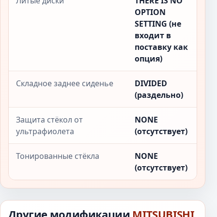
Литые диски
THERE IS NO
OPTION
SETTING (не
входит в
поставку как
опция)
Складное заднее сиденье
DIVIDED
(раздельно)
Защита стёкол от
NONE
ультрафиолета
(отсутствует)
Тонированные стёкла
NONE
(отсутствует)
Другие модификации
MITSUBISHI