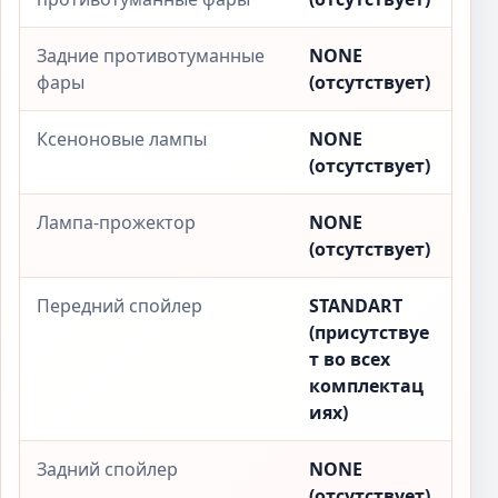
Задние противотуманные
NONE
фары
(отсутствует)
Ксеноновые лампы
NONE
(отсутствует)
Лампа-прожектор
NONE
(отсутствует)
Передний спойлер
STANDART
(присутствуе
т во всех
комплектац
иях)
Задний спойлер
NONE
(отсутствует)