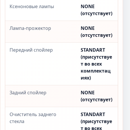
Ксеноновые лампы
NONE
(отсутствует)
Лампа-прожектор
NONE
(отсутствует)
Передний спойлер
STANDART
(присутствуе
т во всех
комплектац
иях)
Задний спойлер
NONE
(отсутствует)
Очиститель заднего
STANDART
стекла
(присутствуе
т во всех