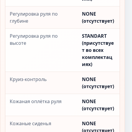
Регулировка руля по
NONE
глубине
(отсутствует)
Регулировка руля по
STANDART
высоте
(присутствуе
т во всех
комплектац
иях)
Круиз-контроль
NONE
(отсутствует)
Кожаная оплётка руля
NONE
(отсутствует)
Кожаные сиденья
NONE
(отсутствует)