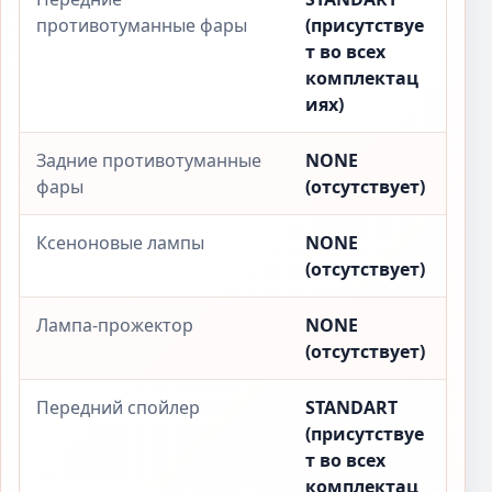
противотуманные фары
(присутствуе
т во всех
комплектац
иях)
Задние противотуманные
NONE
фары
(отсутствует)
Ксеноновые лампы
NONE
(отсутствует)
Лампа-прожектор
NONE
(отсутствует)
Передний спойлер
STANDART
(присутствуе
т во всех
комплектац