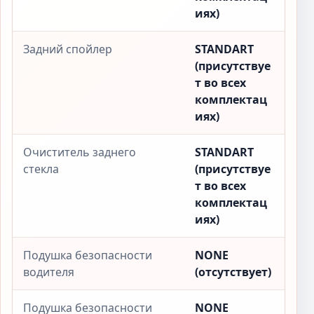
иях)
Задний спойлер
STANDART
(присутствуе
т во всех
комплектац
иях)
Очиститель заднего
STANDART
стекла
(присутствуе
т во всех
комплектац
иях)
Подушка безопасности
NONE
водителя
(отсутствует)
Подушка безопасности
NONE