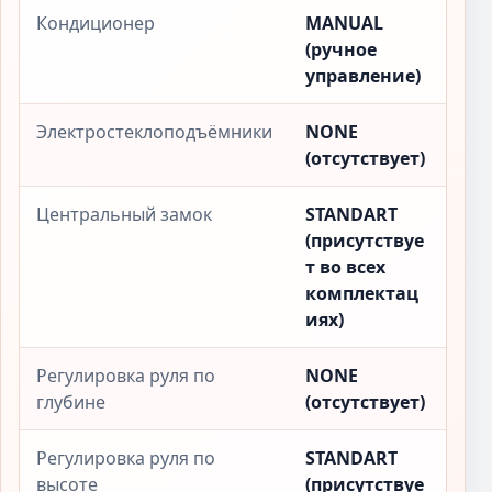
Кондиционер
MANUAL
(ручное
управление)
Электростеклоподъёмники
NONE
(отсутствует)
Центральный замок
STANDART
(присутствуе
т во всех
комплектац
иях)
Регулировка руля по
NONE
глубине
(отсутствует)
Регулировка руля по
STANDART
высоте
(присутствуе