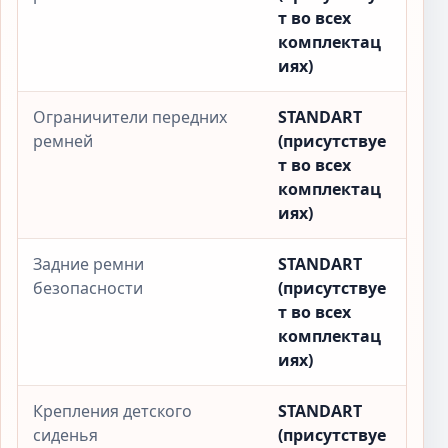
т во всех
комплектац
иях)
Ограничители передних
STANDART
ремней
(присутствуе
т во всех
комплектац
иях)
Задние ремни
STANDART
безопасности
(присутствуе
т во всех
комплектац
иях)
Крепления детского
STANDART
сиденья
(присутствуе