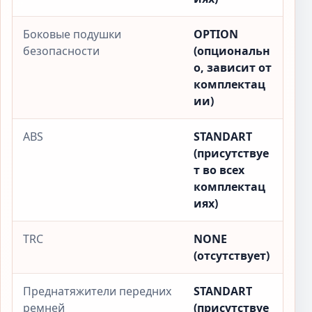
Боковые подушки
OPTION
безопасности
(опциональн
о, зависит от
комплектац
ии)
ABS
STANDART
(присутствуе
т во всех
комплектац
иях)
TRC
NONE
(отсутствует)
Преднатяжители передних
STANDART
ремней
(присутствуе