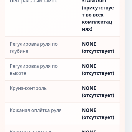
Центральный замок
STANDART
(присутствуе
т во всех
комплектац
иях)
Регулировка руля по
NONE
глубине
(отсутствует)
Регулировка руля по
NONE
высоте
(отсутствует)
Круиз-контроль
NONE
(отсутствует)
Кожаная оплётка руля
NONE
(отсутствует)