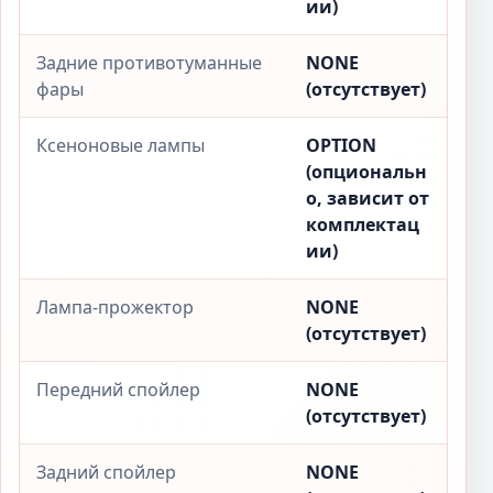
ии)
Задние противотуманные
NONE
фары
(отсутствует)
Ксеноновые лампы
OPTION
(опциональн
о, зависит от
комплектац
ии)
Лампа-прожектор
NONE
(отсутствует)
Передний спойлер
NONE
(отсутствует)
Задний спойлер
NONE