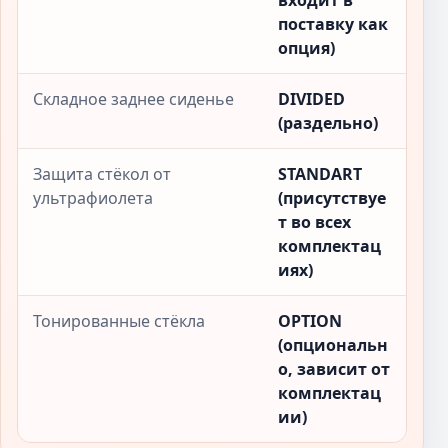
входит в
поставку как
опция)
Складное заднее сиденье
DIVIDED
(раздельно)
Защита стёкол от
STANDART
ультрафиолета
(присутствуе
т во всех
комплектац
иях)
Тонированные стёкла
OPTION
(опциональн
о, зависит от
комплектац
ии)