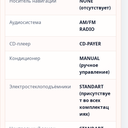
Носитель навигации
NONE
(отсутствует)
Аудиосистема
AM/FM
RADIO
CD-плеер
CD-PAYER
Кондиционер
MANUAL
(ручное
управление)
Электростеклоподъёмники
STANDART
(присутствуе
т во всех
комплектац
иях)