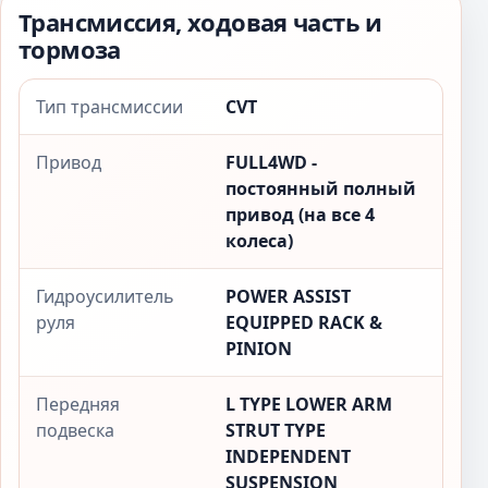
Трансмиссия, ходовая часть и
тормоза
Тип трансмиссии
CVT
Привод
FULL4WD -
постоянный полный
привод (на все 4
колеса)
Гидроусилитель
POWER ASSIST
руля
EQUIPPED RACK &
PINION
Передняя
L TYPE LOWER ARM
подвеска
STRUT TYPE
INDEPENDENT
SUSPENSION