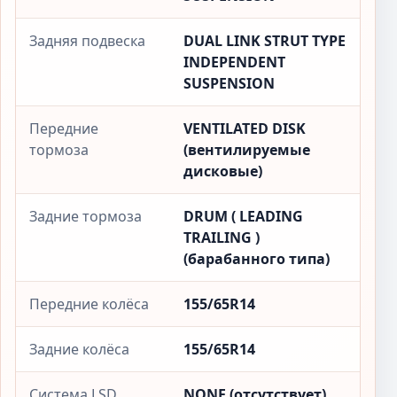
Задняя подвеска
DUAL LINK STRUT TYPE
INDEPENDENT
SUSPENSION
Передние
VENTILATED DISK
тормоза
(вентилируемые
дисковые)
Задние тормоза
DRUM ( LEADING
TRAILING )
(барабанного типа)
Передние колёса
155/65R14
Задние колёса
155/65R14
Система LSD
NONE (отсутствует)