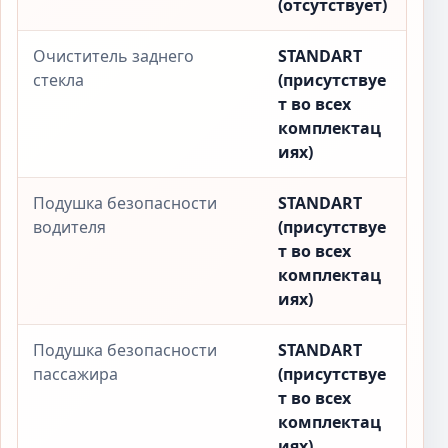
(отсутствует)
Очиститель заднего
STANDART
стекла
(присутствуе
т во всех
комплектац
иях)
Подушка безопасности
STANDART
водителя
(присутствуе
т во всех
комплектац
иях)
Подушка безопасности
STANDART
пассажира
(присутствуе
т во всех
комплектац
иях)