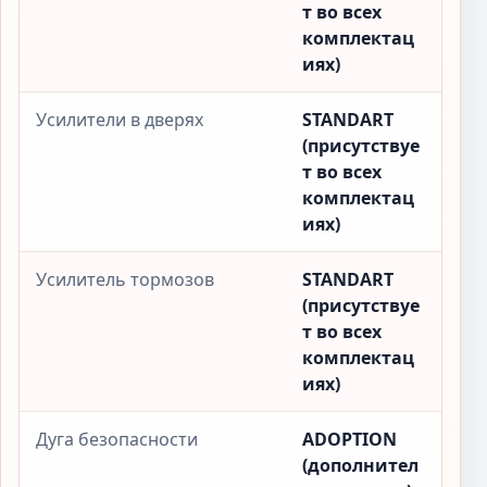
т во всех
комплектац
иях)
Усилители в дверях
STANDART
(присутствуе
т во всех
комплектац
иях)
Усилитель тормозов
STANDART
(присутствуе
т во всех
комплектац
иях)
Дуга безопасности
ADOPTION
(дополнител