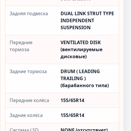
Задняя подвеска
DUAL LINK STRUT TYPE
INDEPENDENT
SUSPENSION
Передние
VENTILATED DISK
тормоза
(вентилируемые
дисковые)
Задние тормоза
DRUM ( LEADING
TRAILING )
(барабанного типа)
Передние колёса
155/65R14
Задние колёса
155/65R14
Система LSD
NONE (отсутствует)