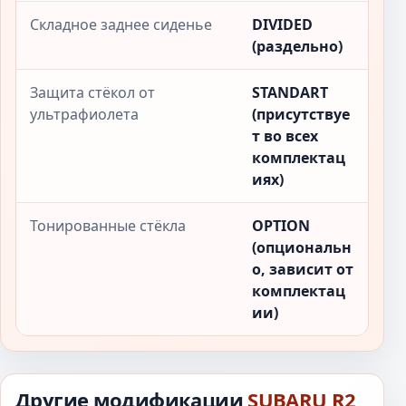
Складное заднее сиденье
DIVIDED
(раздельно)
Защита стёкол от
STANDART
ультрафиолета
(присутствуе
т во всех
комплектац
иях)
Тонированные стёкла
OPTION
(опциональн
о, зависит от
комплектац
ии)
Другие модификации
SUBARU R2