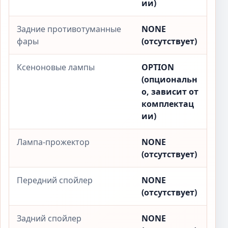
ии)
Задние противотуманные
NONE
фары
(отсутствует)
Ксеноновые лампы
OPTION
(опциональн
о, зависит от
комплектац
ии)
Лампа-прожектор
NONE
(отсутствует)
Передний спойлер
NONE
(отсутствует)
Задний спойлер
NONE