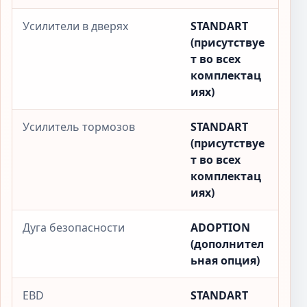
Усилители в дверях
STANDART
(присутствуе
т во всех
комплектац
иях)
Усилитель тормозов
STANDART
(присутствуе
т во всех
комплектац
иях)
Дуга безопасности
ADOPTION
(дополнител
ьная опция)
EBD
STANDART