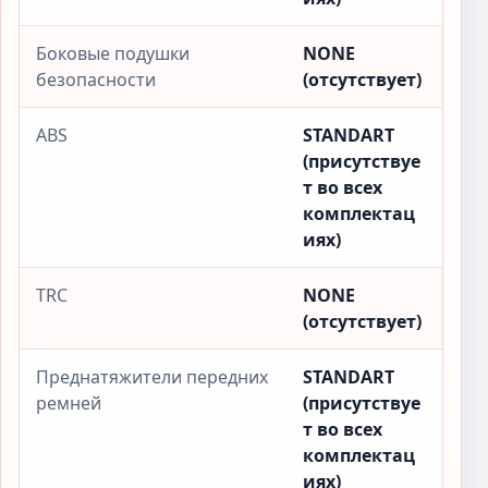
Боковые подушки
NONE
безопасности
(отсутствует)
ABS
STANDART
(присутствуе
т во всех
комплектац
иях)
TRC
NONE
(отсутствует)
Преднатяжители передних
STANDART
ремней
(присутствуе
т во всех
комплектац
иях)