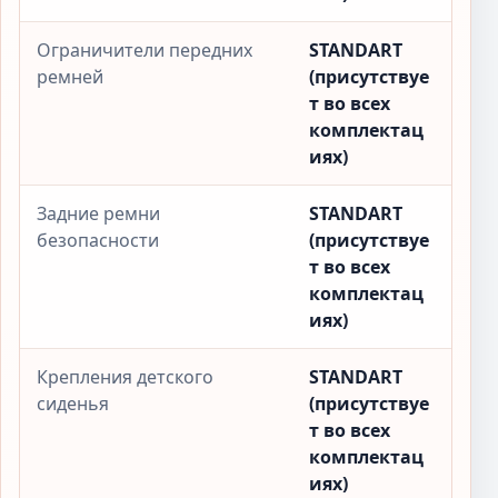
Ограничители передних
STANDART
ремней
(присутствуе
т во всех
комплектац
иях)
Задние ремни
STANDART
безопасности
(присутствуе
т во всех
комплектац
иях)
Крепления детского
STANDART
сиденья
(присутствуе
т во всех
комплектац
иях)