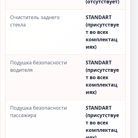
(отсутствует)
Очиститель заднего
STANDART
стекла
(присутствуе
т во всех
комплектац
иях)
Подушка безопасности
STANDART
водителя
(присутствуе
т во всех
комплектац
иях)
Подушка безопасности
STANDART
пассажира
(присутствуе
т во всех
комплектац
иях)