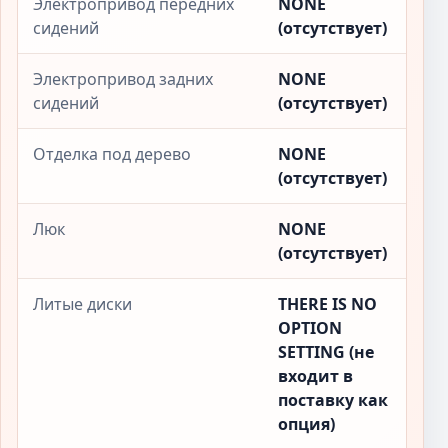
Электропривод передних
NONE
сидений
(отсутствует)
Электропривод задних
NONE
сидений
(отсутствует)
Отделка под дерево
NONE
(отсутствует)
Люк
NONE
(отсутствует)
Литые диски
THERE IS NO
OPTION
SETTING (не
входит в
поставку как
опция)