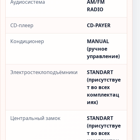
Аудиосистема
AM/FM
RADIO
CD-плеер
CD-PAYER
Кондиционер
MANUAL
(ручное
управление)
Электростеклоподъёмники
STANDART
(присутствуе
т во всех
комплектац
иях)
Центральный замок
STANDART
(присутствуе
т во всех