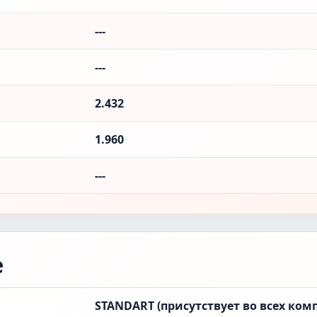
---
---
2.432
1.960
---
е
STANDART (присутствует во всех ком