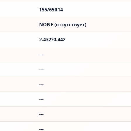
155/65R14
NONE (отсутствует)
2.432?0.442
---
---
---
---
---
---