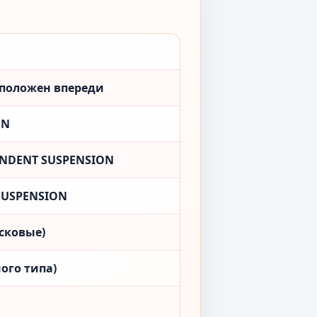
сположен впереди
ON
ENDENT SUSPENSION
SUSPENSION
сковые)
ого типа)