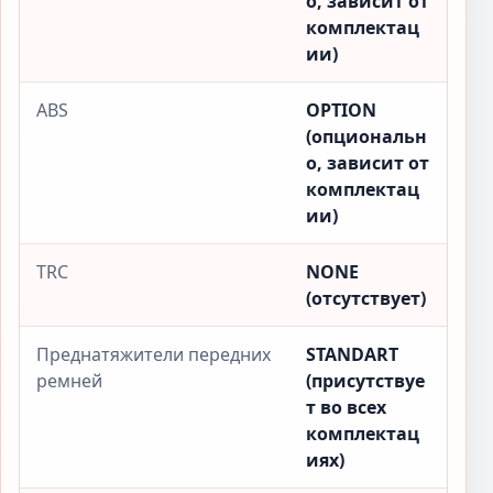
о, зависит от
комплектац
ии)
ABS
OPTION
(опциональн
о, зависит от
комплектац
ии)
TRC
NONE
(отсутствует)
Преднатяжители передних
STANDART
ремней
(присутствуе
т во всех
комплектац
иях)