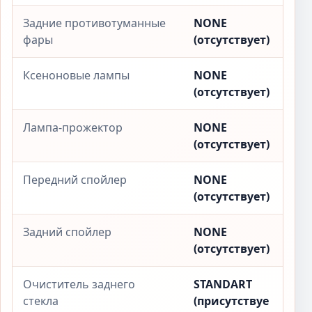
Задние противотуманные
NONE
фары
(отсутствует)
Ксеноновые лампы
NONE
(отсутствует)
Лампа-прожектор
NONE
(отсутствует)
Передний спойлер
NONE
(отсутствует)
Задний спойлер
NONE
(отсутствует)
Очиститель заднего
STANDART
стекла
(присутствуе