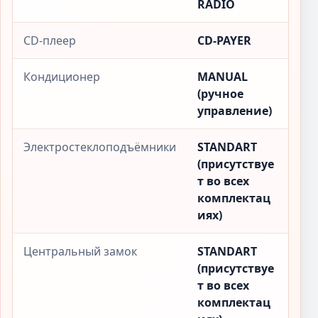
RADIO
CD-плеер
CD-PAYER
Кондиционер
MANUAL
(ручное
управление)
Электростеклоподъёмники
STANDART
(присутствуе
т во всех
комплектац
иях)
Центральный замок
STANDART
(присутствуе
т во всех
комплектац