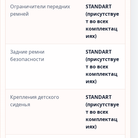
Ограничители передних
STANDART
ремней
(присутствуе
т во всех
комплектац
иях)
Задние ремни
STANDART
безопасности
(присутствуе
т во всех
комплектац
иях)
Крепления детского
STANDART
сиденья
(присутствуе
т во всех
комплектац
иях)