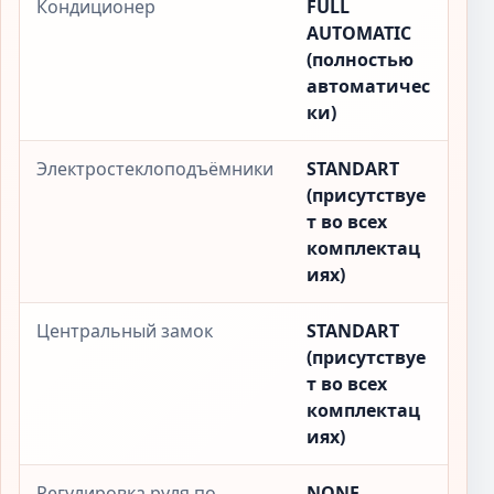
Кондиционер
FULL
AUTOMATIC
(полностью
автоматичес
ки)
Электростеклоподъёмники
STANDART
(присутствуе
т во всех
комплектац
иях)
Центральный замок
STANDART
(присутствуе
т во всех
комплектац
иях)
Регулировка руля по
NONE