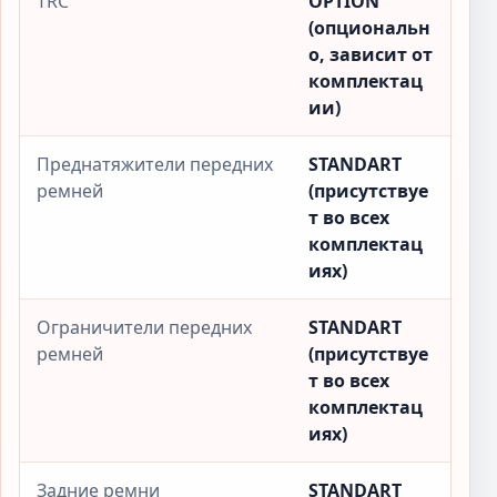
TRC
OPTION
(опциональн
о, зависит от
комплектац
ии)
Преднатяжители передних
STANDART
ремней
(присутствуе
т во всех
комплектац
иях)
Ограничители передних
STANDART
ремней
(присутствуе
т во всех
комплектац
иях)
Задние ремни
STANDART