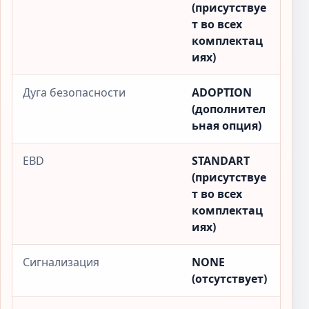
(присутствуе
т во всех
комплектац
иях)
Дуга безопасности
ADOPTION
(дополнител
ьная опция)
EBD
STANDART
(присутствуе
т во всех
комплектац
иях)
Сигнализация
NONE
(отсутствует)