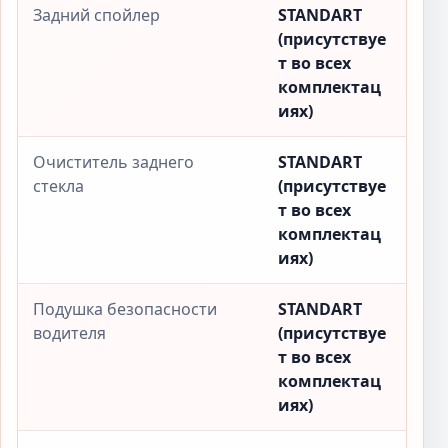
Задний спойлер
STANDART
(присутствуе
т во всех
комплектац
иях)
Очиститель заднего
STANDART
стекла
(присутствуе
т во всех
комплектац
иях)
Подушка безопасности
STANDART
водителя
(присутствуе
т во всех
комплектац
иях)