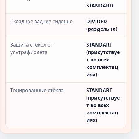
STANDARD
Складное заднее сиденье
DIVIDED
(раздельно)
Защита стёкол от
STANDART
ультрафиолета
(присутствуе
т во всех
комплектац
иях)
Тонированные стёкла
STANDART
(присутствуе
т во всех
комплектац
иях)