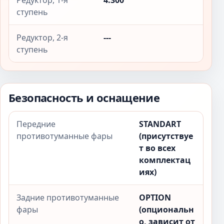
Редуктор, 1-я
4.300
ступень
Редуктор, 2-я
---
ступень
Безопасность и оснащение
Передние
STANDART
противотуманные фары
(присутствуе
т во всех
комплектац
иях)
Задние противотуманные
OPTION
фары
(опциональн
о, зависит от