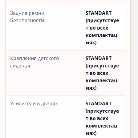
Задние ремни
STANDART
безопасности
(присутствуе
т во всех
комплектац
иях)
Крепления детского
STANDART
сиденья
(присутствуе
т во всех
комплектац
иях)
Усилители в дверях
STANDART
(присутствуе
т во всех
комплектац
иях)