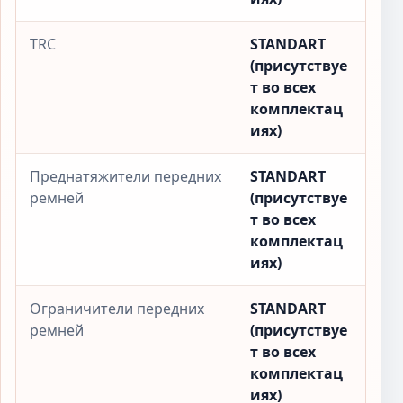
TRC
STANDART
(присутствуе
т во всех
комплектац
иях)
Преднатяжители передних
STANDART
ремней
(присутствуе
т во всех
комплектац
иях)
Ограничители передних
STANDART
ремней
(присутствуе
т во всех
комплектац
иях)