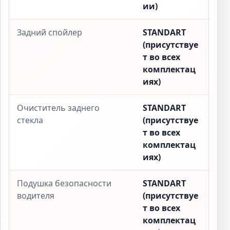
ии)
Задний спойлер
STANDART
(присутствуе
т во всех
комплектац
иях)
Очиститель заднего
STANDART
стекла
(присутствуе
т во всех
комплектац
иях)
Подушка безопасности
STANDART
водителя
(присутствуе
т во всех
комплектац