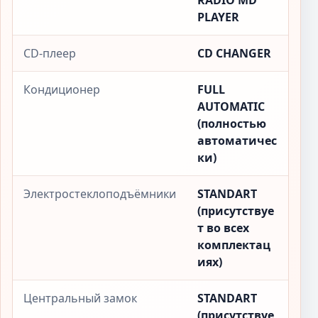
RADIO MD
PLAYER
CD-плеер
CD CHANGER
Кондиционер
FULL
AUTOMATIC
(полностью
автоматичес
ки)
Электростеклоподъёмники
STANDART
(присутствуе
т во всех
комплектац
иях)
Центральный замок
STANDART
(присутствуе