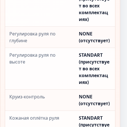
т во всех
комплектац
иях)
Регулировка руля по
NONE
глубине
(отсутствует)
Регулировка руля по
STANDART
высоте
(присутствуе
т во всех
комплектац
иях)
Круиз-контроль
NONE
(отсутствует)
Кожаная оплётка руля
STANDART
(присутствуе