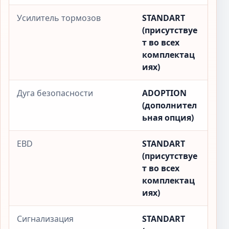
Усилитель тормозов
STANDART
(присутствуе
т во всех
комплектац
иях)
Дуга безопасности
ADOPTION
(дополнител
ьная опция)
EBD
STANDART
(присутствуе
т во всех
комплектац
иях)
Сигнализация
STANDART