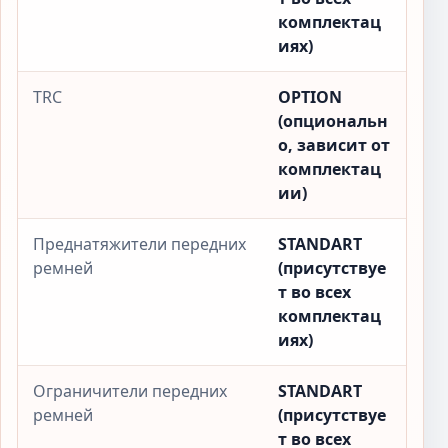
комплектац
иях)
TRC
OPTION
(опциональн
о, зависит от
комплектац
ии)
Преднатяжители передних
STANDART
ремней
(присутствуе
т во всех
комплектац
иях)
Ограничители передних
STANDART
ремней
(присутствуе
т во всех