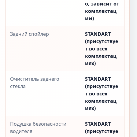
о, зависит от
комплектац
ии)
Задний спойлер
STANDART
(присутствуе
т во всех
комплектац
иях)
Очиститель заднего
STANDART
стекла
(присутствуе
т во всех
комплектац
иях)
Подушка безопасности
STANDART
водителя
(присутствуе