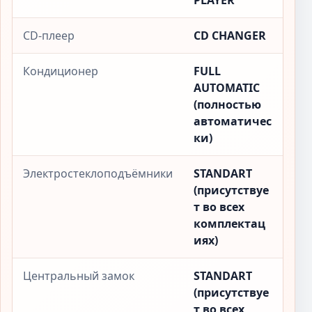
PLAYER
CD-плеер
CD CHANGER
Кондиционер
FULL
AUTOMATIC
(полностью
автоматичес
ки)
Электростеклоподъёмники
STANDART
(присутствуе
т во всех
комплектац
иях)
Центральный замок
STANDART
(присутствуе
т во всех