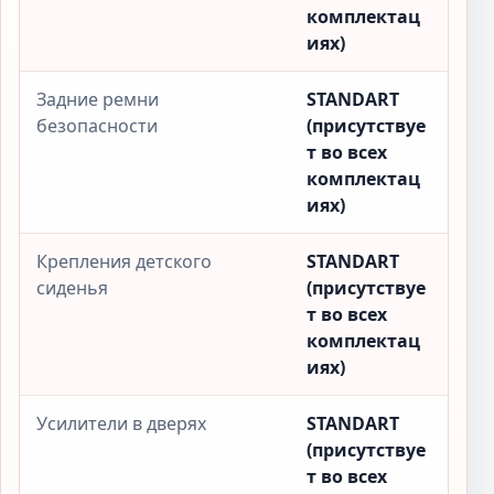
комплектац
иях)
Задние ремни
STANDART
безопасности
(присутствуе
т во всех
комплектац
иях)
Крепления детского
STANDART
сиденья
(присутствуе
т во всех
комплектац
иях)
Усилители в дверях
STANDART
(присутствуе
т во всех