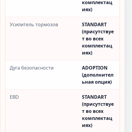
комплектац
иях)
Усилитель тормозов
STANDART
(присутствуе
т во всех
комплектац
иях)
Дуга безопасности
ADOPTION
(дополнител
ьная опция)
EBD
STANDART
(присутствуе
т во всех
комплектац
иях)