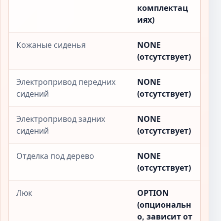
комплектац
иях)
Кожаные сиденья
NONE
(отсутствует)
Электропривод передних
NONE
сидений
(отсутствует)
Электропривод задних
NONE
сидений
(отсутствует)
Отделка под дерево
NONE
(отсутствует)
Люк
OPTION
(опциональн
о, зависит от