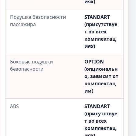
иях)
Подушка безопасности
STANDART
пассажира
(присутствуе
т во всех
комплектац
иях)
Боковые подушки
OPTION
безопасности
(опциональн
о, зависит от
комплектац
ии)
ABS
STANDART
(присутствуе
т во всех
комплектац
иях)