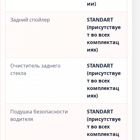
ии)
Задний спойлер
STANDART
(присутствуе
т во всех
комплектац
иях)
Очиститель заднего
STANDART
стекла
(присутствуе
т во всех
комплектац
иях)
Подушка безопасности
STANDART
водителя
(присутствуе
т во всех
комплектац