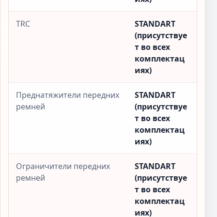
TRC
STANDART
(присутствуе
т во всех
комплектац
иях)
Преднатяжители передних
STANDART
ремней
(присутствуе
т во всех
комплектац
иях)
Ограничители передних
STANDART
ремней
(присутствуе
т во всех
комплектац
иях)