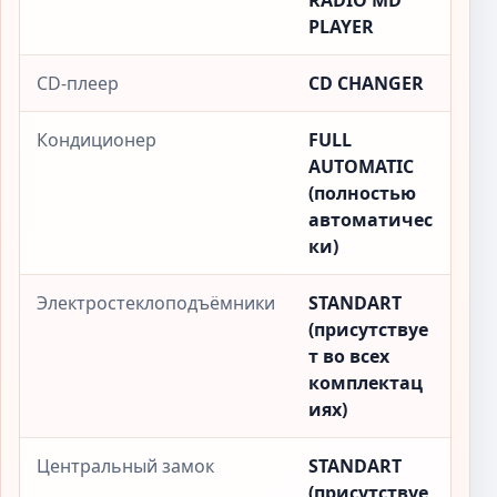
RADIO MD
PLAYER
CD-плеер
CD CHANGER
Кондиционер
FULL
AUTOMATIC
(полностью
автоматичес
ки)
Электростеклоподъёмники
STANDART
(присутствуе
т во всех
комплектац
иях)
Центральный замок
STANDART
(присутствуе