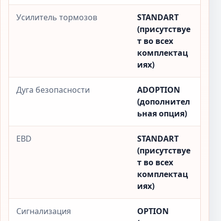
Усилитель тормозов
STANDART
(присутствуе
т во всех
комплектац
иях)
Дуга безопасности
ADOPTION
(дополнител
ьная опция)
EBD
STANDART
(присутствуе
т во всех
комплектац
иях)
Сигнализация
OPTION