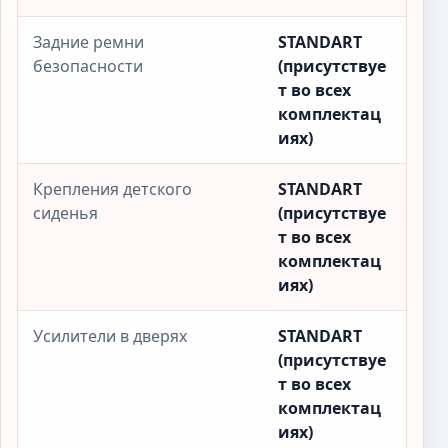
Задние ремни
STANDART
безопасности
(присутствуе
т во всех
комплектац
иях)
Крепления детского
STANDART
сиденья
(присутствуе
т во всех
комплектац
иях)
Усилители в дверях
STANDART
(присутствуе
т во всех
комплектац
иях)