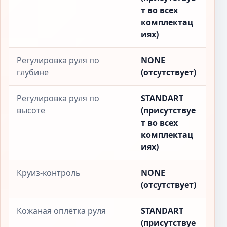
т во всех
комплектац
иях)
Регулировка руля по
NONE
глубине
(отсутствует)
Регулировка руля по
STANDART
высоте
(присутствуе
т во всех
комплектац
иях)
Круиз-контроль
NONE
(отсутствует)
Кожаная оплётка руля
STANDART
(присутствуе