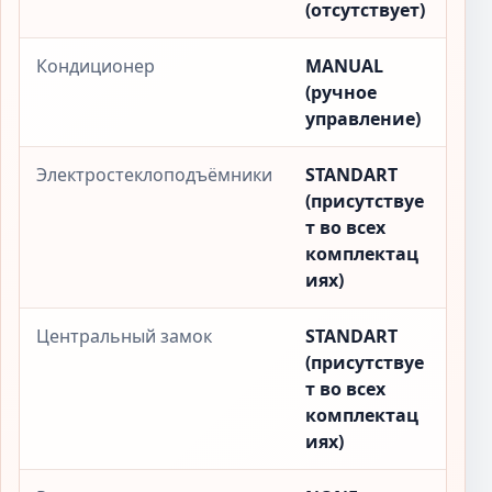
(отсутствует)
Кондиционер
MANUAL
(ручное
управление)
Электростеклоподъёмники
STANDART
(присутствуе
т во всех
комплектац
иях)
Центральный замок
STANDART
(присутствуе
т во всех
комплектац
иях)