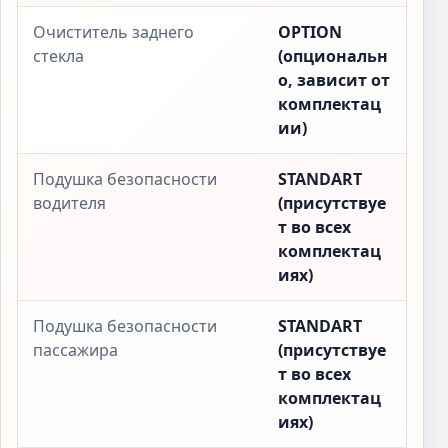
Очиститель заднего
OPTION
стекла
(опциональн
о, зависит от
комплектац
ии)
Подушка безопасности
STANDART
водителя
(присутствуе
т во всех
комплектац
иях)
Подушка безопасности
STANDART
пассажира
(присутствуе
т во всех
комплектац
иях)