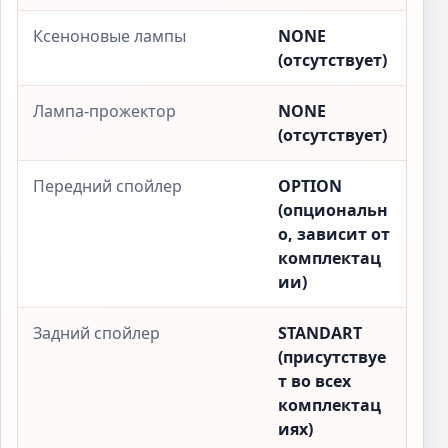
Ксеноновые лампы
NONE
(отсутствует)
Лампа-прожектор
NONE
(отсутствует)
Передний спойлер
OPTION
(опциональн
о, зависит от
комплектац
ии)
Задний спойлер
STANDART
(присутствуе
т во всех
комплектац
иях)