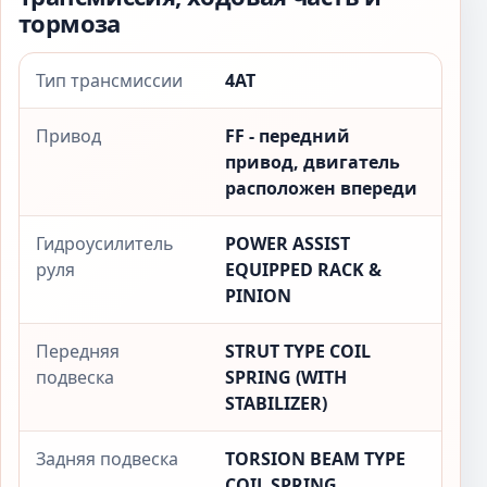
тормоза
Тип трансмиссии
4AT
Привод
FF - передний
привод, двигатель
расположен впереди
Гидроусилитель
POWER ASSIST
руля
EQUIPPED RACK &
PINION
Передняя
STRUT TYPE COIL
подвеска
SPRING (WITH
STABILIZER)
Задняя подвеска
TORSION BEAM TYPE
COIL SPRING