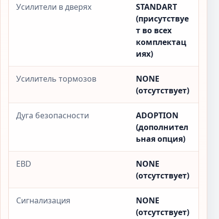
Усилители в дверях
STANDART
(присутствуе
т во всех
комплектац
иях)
Усилитель тормозов
NONE
(отсутствует)
Дуга безопасности
ADOPTION
(дополнител
ьная опция)
EBD
NONE
(отсутствует)
Сигнализация
NONE
(отсутствует)