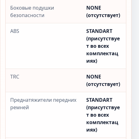
Боковые подушки
NONE
безопасности
(отсутствует)
ABS
STANDART
(присутствуе
т во всех
комплектац
иях)
TRC
NONE
(отсутствует)
Преднатяжители передних
STANDART
ремней
(присутствуе
т во всех
комплектац
иях)