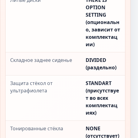
Литые диски
THERE IS
OPTION
SETTING
(опциональн
о, зависит от
комплектац
ии)
Складное заднее сиденье
DIVIDED
(раздельно)
Защита стёкол от
STANDART
ультрафиолета
(присутствуе
т во всех
комплектац
иях)
Тонированные стёкла
NONE
(отсутствует)