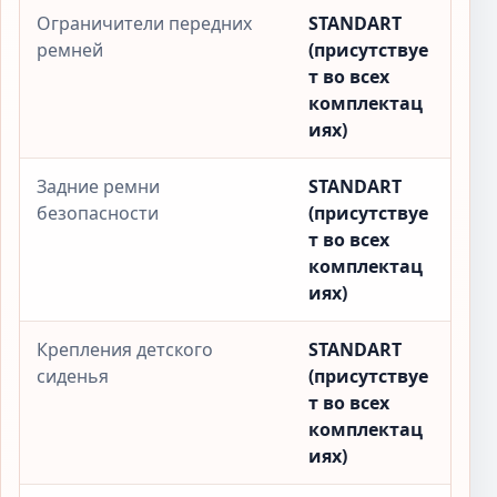
Ограничители передних
STANDART
ремней
(присутствуе
т во всех
комплектац
иях)
Задние ремни
STANDART
безопасности
(присутствуе
т во всех
комплектац
иях)
Крепления детского
STANDART
сиденья
(присутствуе
т во всех
комплектац
иях)