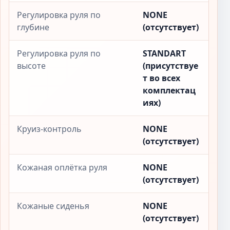
Регулировка руля по
NONE
глубине
(отсутствует)
Регулировка руля по
STANDART
высоте
(присутствуе
т во всех
комплектац
иях)
Круиз-контроль
NONE
(отсутствует)
Кожаная оплётка руля
NONE
(отсутствует)
Кожаные сиденья
NONE
(отсутствует)