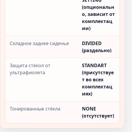
SETTING
(опциональн
о, зависит от
комплектац
ии)
Складное заднее сиденье
DIVIDED
(раздельно)
Защита стёкол от
STANDART
ультрафиолета
(присутствуе
т во всех
комплектац
иях)
Тонированные стёкла
NONE
(отсутствует)