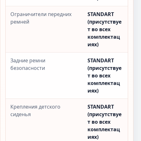
Ограничители передних
STANDART
ремней
(присутствуе
т во всех
комплектац
иях)
Задние ремни
STANDART
безопасности
(присутствуе
т во всех
комплектац
иях)
Крепления детского
STANDART
сиденья
(присутствуе
т во всех
комплектац
иях)