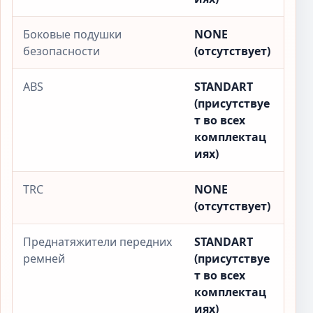
Боковые подушки
NONE
безопасности
(отсутствует)
ABS
STANDART
(присутствуе
т во всех
комплектац
иях)
TRC
NONE
(отсутствует)
Преднатяжители передних
STANDART
ремней
(присутствуе
т во всех
комплектац
иях)