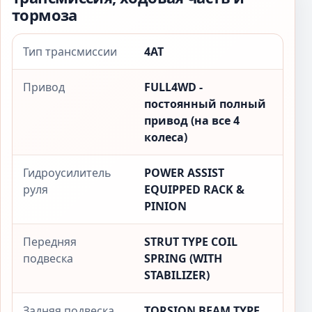
тормоза
Тип трансмиссии
4AT
Привод
FULL4WD -
постоянный полный
привод (на все 4
колеса)
Гидроусилитель
POWER ASSIST
руля
EQUIPPED RACK &
PINION
Передняя
STRUT TYPE COIL
подвеска
SPRING (WITH
STABILIZER)
Задняя подвеска
TORSION BEAM TYPE