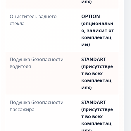
иях)
Очиститель заднего
OPTION
стекла
(опциональн
о, зависит от
комплектац
ии)
Подушка безопасности
STANDART
водителя
(присутствуе
т во всех
комплектац
иях)
Подушка безопасности
STANDART
пассажира
(присутствуе
т во всех
комплектац
иях)