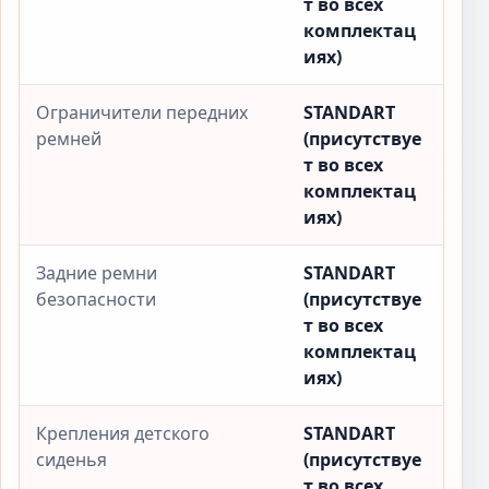
т во всех
комплектац
иях)
Ограничители передних
STANDART
ремней
(присутствуе
т во всех
комплектац
иях)
Задние ремни
STANDART
безопасности
(присутствуе
т во всех
комплектац
иях)
Крепления детского
STANDART
сиденья
(присутствуе
т во всех