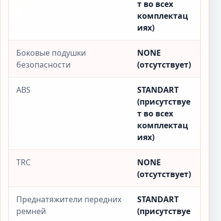
т во всех
комплектац
иях)
Боковые подушки
NONE
безопасности
(отсутствует)
ABS
STANDART
(присутствуе
т во всех
комплектац
иях)
TRC
NONE
(отсутствует)
Преднатяжители передних
STANDART
ремней
(присутствуе