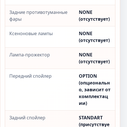
Задние противотуманные
NONE
фары
(отсутствует)
Ксеноновые лампы
NONE
(отсутствует)
Лампа-прожектор
NONE
(отсутствует)
Передний спойлер
OPTION
(опциональн
о, зависит от
комплектац
ии)
Задний спойлер
STANDART
(присутствуе