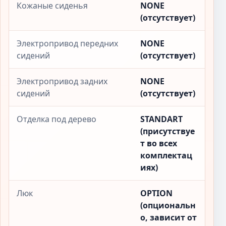
Кожаные сиденья
NONE
(отсутствует)
Электропривод передних
NONE
сидений
(отсутствует)
Электропривод задних
NONE
сидений
(отсутствует)
Отделка под дерево
STANDART
(присутствуе
т во всех
комплектац
иях)
Люк
OPTION
(опциональн
о, зависит от