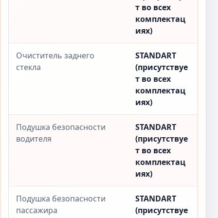
т во всех
комплектац
иях)
Очиститель заднего
STANDART
стекла
(присутствуе
т во всех
комплектац
иях)
Подушка безопасности
STANDART
водителя
(присутствуе
т во всех
комплектац
иях)
Подушка безопасности
STANDART
пассажира
(присутствуе