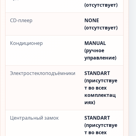
(отсутствует)
CD-плеер
NONE
(отсутствует)
Кондиционер
MANUAL
(ручное
управление)
Электростеклоподъёмники
STANDART
(присутствуе
т во всех
комплектац
иях)
Центральный замок
STANDART
(присутствуе
т во всех