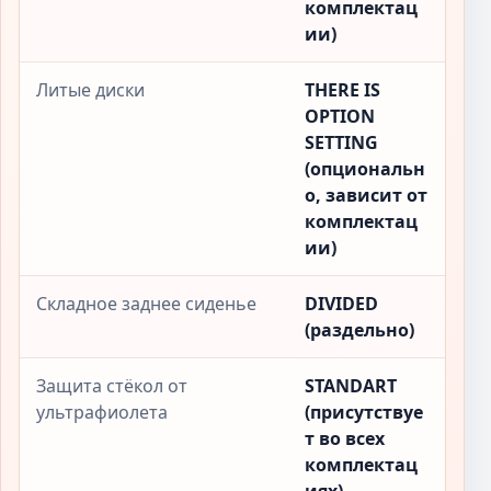
комплектац
ии)
Литые диски
THERE IS
OPTION
SETTING
(опциональн
о, зависит от
комплектац
ии)
Складное заднее сиденье
DIVIDED
(раздельно)
Защита стёкол от
STANDART
ультрафиолета
(присутствуе
т во всех
комплектац