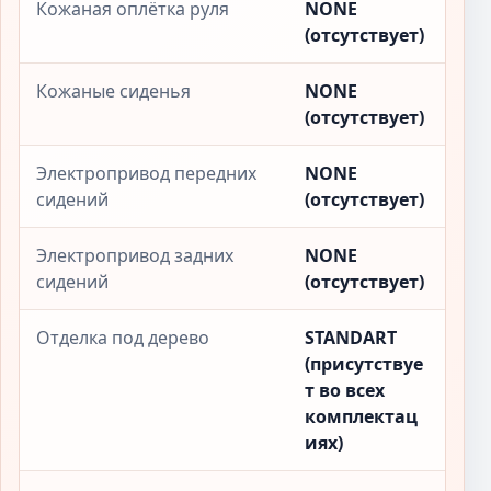
Кожаная оплётка руля
NONE
(отсутствует)
Кожаные сиденья
NONE
(отсутствует)
Электропривод передних
NONE
сидений
(отсутствует)
Электропривод задних
NONE
сидений
(отсутствует)
Отделка под дерево
STANDART
(присутствуе
т во всех
комплектац
иях)