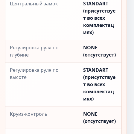
Центральный замок
STANDART
(присутствуе
т во всех
комплектац
иях)
Регулировка руля по
NONE
глубине
(отсутствует)
Регулировка руля по
STANDART
высоте
(присутствуе
т во всех
комплектац
иях)
Круиз-контроль
NONE
(отсутствует)