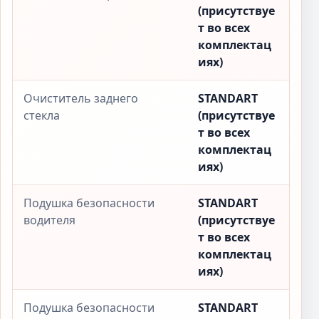
(присутствуе
т во всех
комплектац
иях)
Очиститель заднего
STANDART
стекла
(присутствуе
т во всех
комплектац
иях)
Подушка безопасности
STANDART
водителя
(присутствуе
т во всех
комплектац
иях)
Подушка безопасности
STANDART