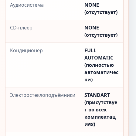
Аудиосистема
NONE
(отсутствует)
CD-плеер
NONE
(отсутствует)
Кондиционер
FULL
AUTOMATIC
(полностью
автоматичес
ки)
Электростеклоподъёмники
STANDART
(присутствуе
т во всех
комплектац
иях)