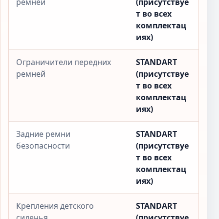
ремней
(присутствуе
т во всех
комплектац
иях)
Ограничители передних
STANDART
ремней
(присутствуе
т во всех
комплектац
иях)
Задние ремни
STANDART
безопасности
(присутствуе
т во всех
комплектац
иях)
Крепления детского
STANDART
сиденья
(присутствуе