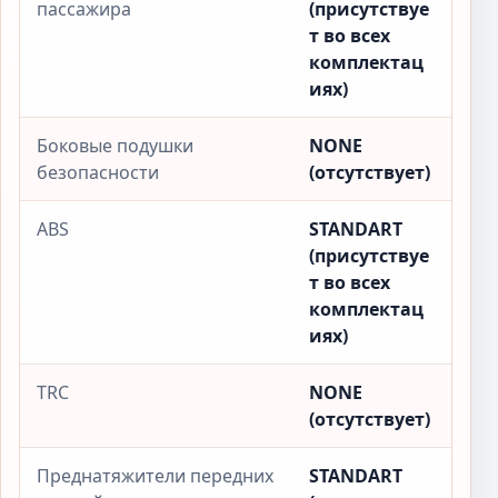
пассажира
(присутствуе
т во всех
комплектац
иях)
Боковые подушки
NONE
безопасности
(отсутствует)
ABS
STANDART
(присутствуе
т во всех
комплектац
иях)
TRC
NONE
(отсутствует)
Преднатяжители передних
STANDART