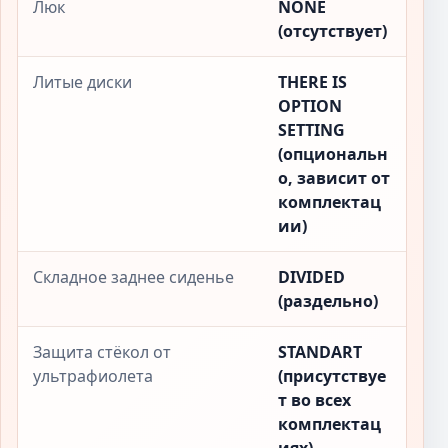
Люк
NONE
(отсутствует)
Литые диски
THERE IS
OPTION
SETTING
(опциональн
о, зависит от
комплектац
ии)
Складное заднее сиденье
DIVIDED
(раздельно)
Защита стёкол от
STANDART
ультрафиолета
(присутствуе
т во всех
комплектац