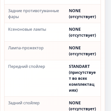
Задние противотуманные
NONE
фары
(отсутствует)
Ксеноновые лампы
NONE
(отсутствует)
Лампа-прожектор
NONE
(отсутствует)
Передний спойлер
STANDART
(присутствуе
т во всех
комплектац
иях)
Задний спойлер
NONE
(отсутствует)