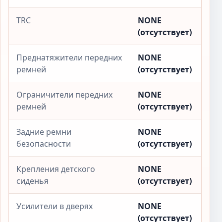
TRC
NONE
(отсутствует)
Преднатяжители передних
NONE
ремней
(отсутствует)
Ограничители передних
NONE
ремней
(отсутствует)
Задние ремни
NONE
безопасности
(отсутствует)
Крепления детского
NONE
сиденья
(отсутствует)
Усилители в дверях
NONE
(отсутствует)