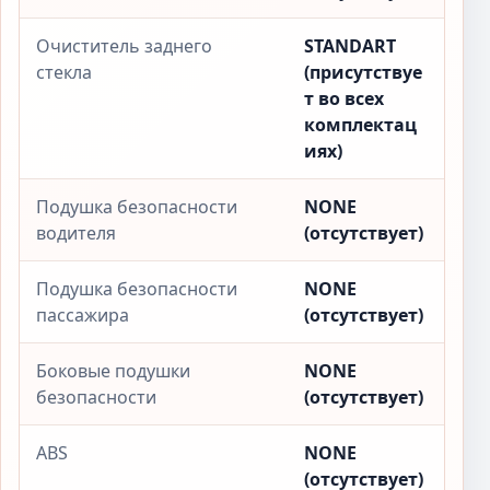
Очиститель заднего
STANDART
стекла
(присутствуе
т во всех
комплектац
иях)
Подушка безопасности
NONE
водителя
(отсутствует)
Подушка безопасности
NONE
пассажира
(отсутствует)
Боковые подушки
NONE
безопасности
(отсутствует)
ABS
NONE
(отсутствует)