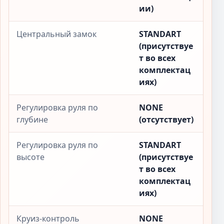
ии)
Центральный замок
STANDART
(присутствуе
т во всех
комплектац
иях)
Регулировка руля по
NONE
глубине
(отсутствует)
Регулировка руля по
STANDART
высоте
(присутствуе
т во всех
комплектац
иях)
Круиз-контроль
NONE