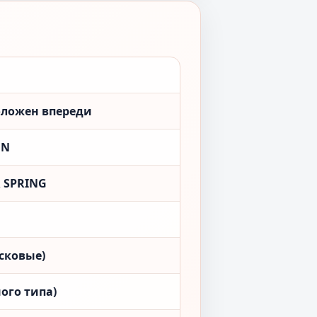
положен впереди
ON
 SPRING
сковые)
ого типа)