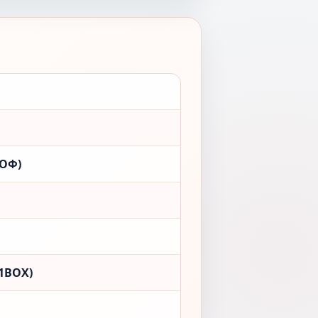
ООФ)
1BOX)