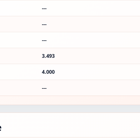
---
---
---
3.493
4.000
---
е