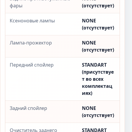
фары
(отсутствует)
Ксеноновые лампы
NONE
(отсутствует)
Лампа-прожектор
NONE
(отсутствует)
Передний спойлер
STANDART
(присутствуе
т во всех
комплектац
иях)
Задний спойлер
NONE
(отсутствует)
Очиститель заднего
STANDART