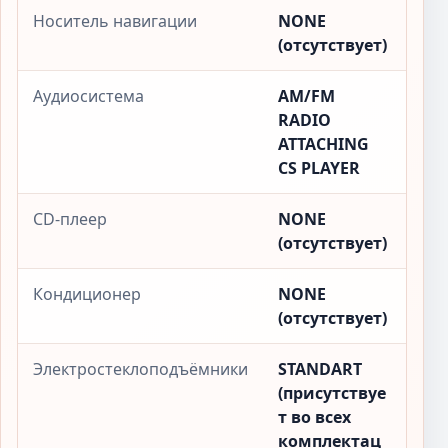
Носитель навигации
NONE
(отсутствует)
Аудиосистема
AM/FM
RADIO
ATTACHING
CS PLAYER
CD-плеер
NONE
(отсутствует)
Кондиционер
NONE
(отсутствует)
Электростеклоподъёмники
STANDART
(присутствуе
т во всех
комплектац