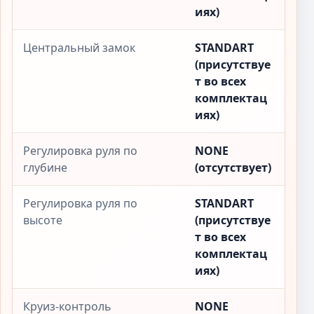
иях)
Центральный замок
STANDART
(присутствуе
т во всех
комплектац
иях)
Регулировка руля по
NONE
глубине
(отсутствует)
Регулировка руля по
STANDART
высоте
(присутствуе
т во всех
комплектац
иях)
Круиз-контроль
NONE