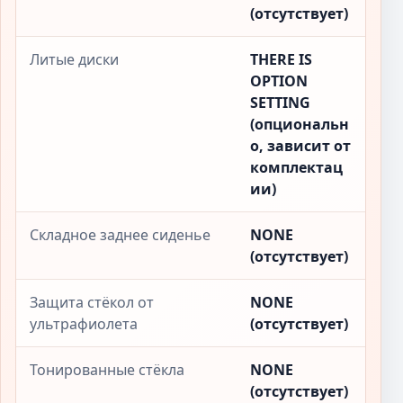
(отсутствует)
Литые диски
THERE IS
OPTION
SETTING
(опциональн
о, зависит от
комплектац
ии)
Складное заднее сиденье
NONE
(отсутствует)
Защита стёкол от
NONE
ультрафиолета
(отсутствует)
Тонированные стёкла
NONE
(отсутствует)