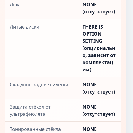
Люк
NONE
(отсутствует)
Литые диски
THERE IS
OPTION
SETTING
(опциональн
о, зависит от
комплектац
ии)
Складное заднее сиденье
NONE
(отсутствует)
Защита стёкол от
NONE
ультрафиолета
(отсутствует)
Тонированные стёкла
NONE