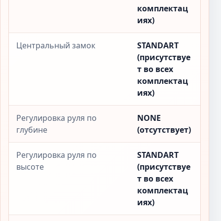
комплектац
иях)
Центральный замок
STANDART
(присутствуе
т во всех
комплектац
иях)
Регулировка руля по
NONE
глубине
(отсутствует)
Регулировка руля по
STANDART
высоте
(присутствуе
т во всех
комплектац
иях)