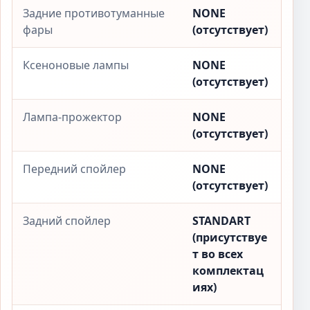
Задние противотуманные
NONE
фары
(отсутствует)
Ксеноновые лампы
NONE
(отсутствует)
Лампа-прожектор
NONE
(отсутствует)
Передний спойлер
NONE
(отсутствует)
Задний спойлер
STANDART
(присутствуе
т во всех
комплектац
иях)