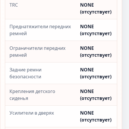
TRC
NONE
(отсутствует)
Преднатяжители передних
NONE
ремней
(отсутствует)
Ограничители передних
NONE
ремней
(отсутствует)
Задние ремни
NONE
безопасности
(отсутствует)
Крепления детского
NONE
сиденья
(отсутствует)
Усилители в дверях
NONE
(отсутствует)