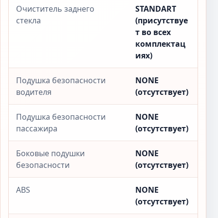
Очиститель заднего
STANDART
стекла
(присутствуе
т во всех
комплектац
иях)
Подушка безопасности
NONE
водителя
(отсутствует)
Подушка безопасности
NONE
пассажира
(отсутствует)
Боковые подушки
NONE
безопасности
(отсутствует)
ABS
NONE
(отсутствует)