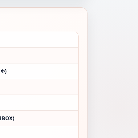
ОФ)
1BOX)