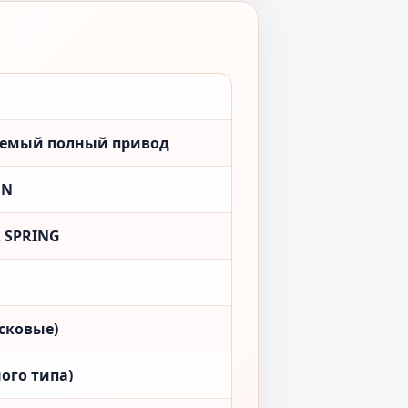
аемый полный привод
ON
 SPRING
сковые)
ого типа)