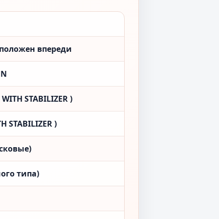
сположен впереди
ON
WITH STABILIZER )
H STABILIZER )
сковые)
ого типа)