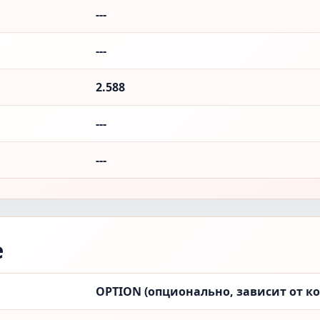
---
---
2.588
---
---
е
OPTION (опционально, зависит от к