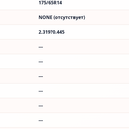
175/65R14
NONE (отсутствует)
2.319?0.445
---
---
---
---
---
---