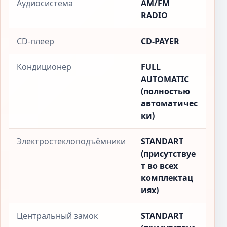
Аудиосистема
AM/FM
RADIO
CD-плеер
CD-PAYER
Кондиционер
FULL
AUTOMATIC
(полностью
автоматичес
ки)
Электростеклоподъёмники
STANDART
(присутствуе
т во всех
комплектац
иях)
Центральный замок
STANDART