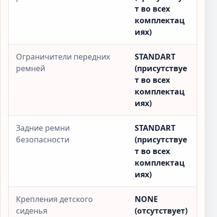
т во всех
комплектац
иях)
Ограничители передних
STANDART
ремней
(присутствуе
т во всех
комплектац
иях)
Задние ремни
STANDART
безопасности
(присутствуе
т во всех
комплектац
иях)
Крепления детского
NONE
сиденья
(отсутствует)