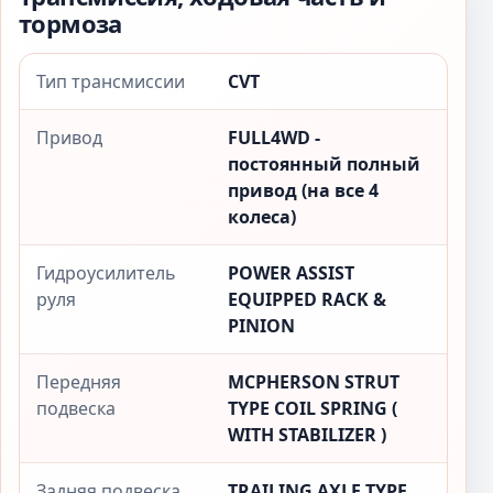
тормоза
Тип трансмиссии
CVT
Привод
FULL4WD -
постоянный полный
привод (на все 4
колеса)
Гидроусилитель
POWER ASSIST
руля
EQUIPPED RACK &
PINION
Передняя
MCPHERSON STRUT
подвеска
TYPE COIL SPRING (
WITH STABILIZER )
Задняя подвеска
TRAILING AXLE TYPE