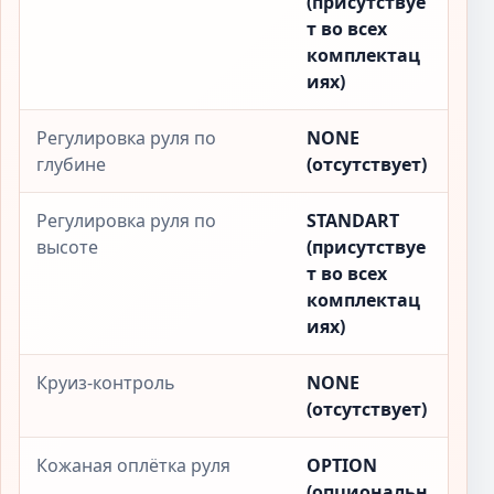
(присутствуе
т во всех
комплектац
иях)
Регулировка руля по
NONE
глубине
(отсутствует)
Регулировка руля по
STANDART
высоте
(присутствуе
т во всех
комплектац
иях)
Круиз-контроль
NONE
(отсутствует)
Кожаная оплётка руля
OPTION
(опциональн