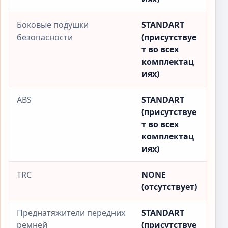
Боковые подушки
STANDART
безопасности
(присутствуе
т во всех
комплектац
иях)
ABS
STANDART
(присутствуе
т во всех
комплектац
иях)
TRC
NONE
(отсутствует)
Преднатяжители передних
STANDART
ремней
(присутствуе