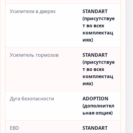
Усилители в дверях
STANDART
(присутствуе
т во всех
комплектац
иях)
Усилитель тормозов
STANDART
(присутствуе
т во всех
комплектац
иях)
Дуга безопасности
ADOPTION
(дополнител
ьная опция)
EBD
STANDART