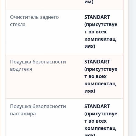
ии)
Очиститель заднего
STANDART
стекла
(присутствуе
т во всех
комплектац
иях)
Подушка безопасности
STANDART
водителя
(присутствуе
т во всех
комплектац
иях)
Подушка безопасности
STANDART
пассажира
(присутствуе
т во всех
комплектац
иях)