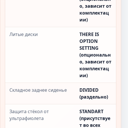
о, зависит от
комплектац
ии)
Литые диски
THERE IS
OPTION
SETTING
(опциональн
о, зависит от
комплектац
ии)
Складное заднее сиденье
DIVIDED
(раздельно)
Защита стёкол от
STANDART
ультрафиолета
(присутствуе
т во всех