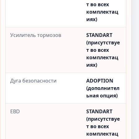
т во всех
комплектац
иях)
Усилитель тормозов
STANDART
(присутствуе
т во всех
комплектац
иях)
Дуга безопасности
ADOPTION
(дополнител
ьная опция)
EBD
STANDART
(присутствуе
т во всех
комплектац