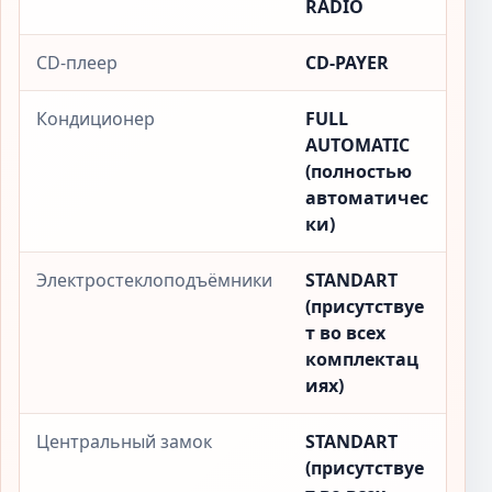
RADIO
CD-плеер
CD-PAYER
Кондиционер
FULL
AUTOMATIC
(полностью
автоматичес
ки)
Электростеклоподъёмники
STANDART
(присутствуе
т во всех
комплектац
иях)
Центральный замок
STANDART
(присутствуе