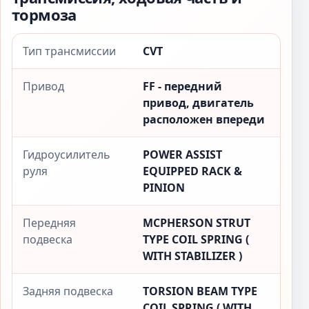
тормоза
Тип трансмиссии
CVT
Привод
FF - передний
привод, двигатель
расположен впереди
Гидроусилитель
POWER ASSIST
руля
EQUIPPED RACK &
PINION
Передняя
MCPHERSON STRUT
подвеска
TYPE COIL SPRING (
WITH STABILIZER )
Задняя подвеска
TORSION BEAM TYPE
COIL SPRING ( WITH