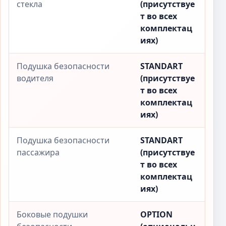
стекла
(присутствуе
т во всех
комплектац
иях)
Подушка безопасности
STANDART
водителя
(присутствуе
т во всех
комплектац
иях)
Подушка безопасности
STANDART
пассажира
(присутствуе
т во всех
комплектац
иях)
Боковые подушки
OPTION