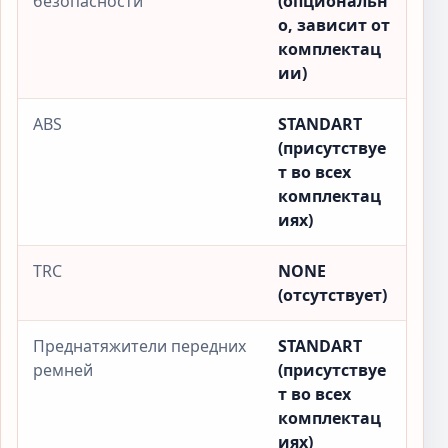
безопасности
(опциональн
о, зависит от
комплектац
ии)
ABS
STANDART
(присутствуе
т во всех
комплектац
иях)
TRC
NONE
(отсутствует)
Преднатяжители передних
STANDART
ремней
(присутствуе
т во всех
комплектац
иях)