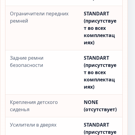
Ограничители передних
STANDART
ремней
(присутствуе
т во всех
комплектац
иях)
Задние ремни
STANDART
безопасности
(присутствуе
т во всех
комплектац
иях)
Крепления детского
NONE
сиденья
(отсутствует)
Усилители в дверях
STANDART
(присутствуе