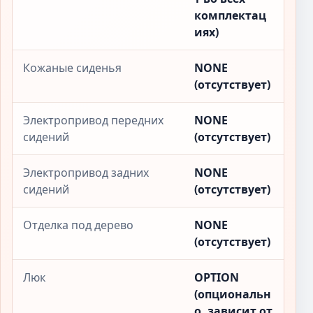
комплектац
иях)
Кожаные сиденья
NONE
(отсутствует)
Электропривод передних
NONE
сидений
(отсутствует)
Электропривод задних
NONE
сидений
(отсутствует)
Отделка под дерево
NONE
(отсутствует)
Люк
OPTION
(опциональн
о, зависит от