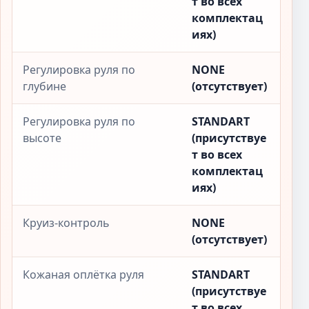
т во всех
комплектац
иях)
Регулировка руля по
NONE
глубине
(отсутствует)
Регулировка руля по
STANDART
высоте
(присутствуе
т во всех
комплектац
иях)
Круиз-контроль
NONE
(отсутствует)
Кожаная оплётка руля
STANDART
(присутствуе
т во всех